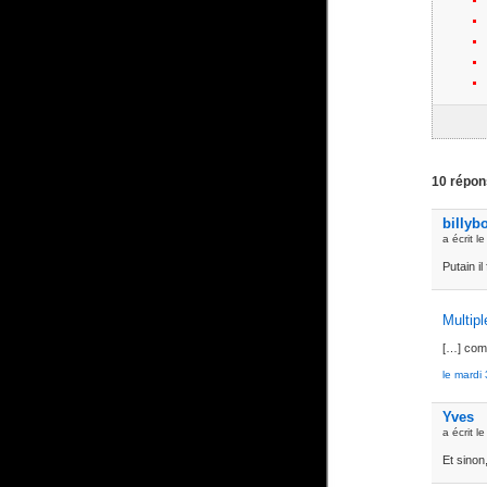
10 répons
billyb
a écrit l
Putain i
Multipl
[…] comm
le mardi
Yves
a écrit l
Et sinon