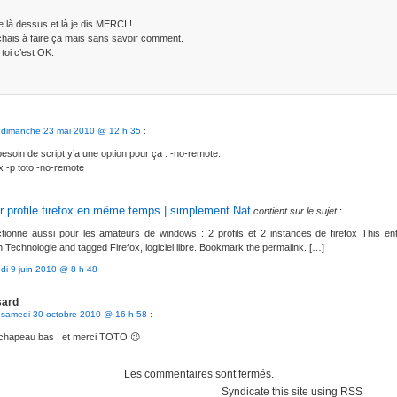
 là dessus et là je dis MERCI !
hais à faire ça mais sans savoir comment.
toi c’est OK.
e
dimanche 23 mai 2010 @ 12 h 35
:
esoin de script y’a une option pour ça : -no-remote.
ox -p toto -no-remote
ur profile firefox en même temps | simplement Nat
contient sur le sujet
:
ctionne aussi pour les amateurs de windows : 2 profils et 2 instances de firefox This en
n Technologie and tagged Firefox, logiciel libre. Bookmark the permalink. […]
edi 9 juin 2010 @ 8 h 48
sard
e
samedi 30 octobre 2010 @ 16 h 58
:
 chapeau bas ! et merci TOTO 😉
Les commentaires sont fermés.
Syndicate this site using RSS