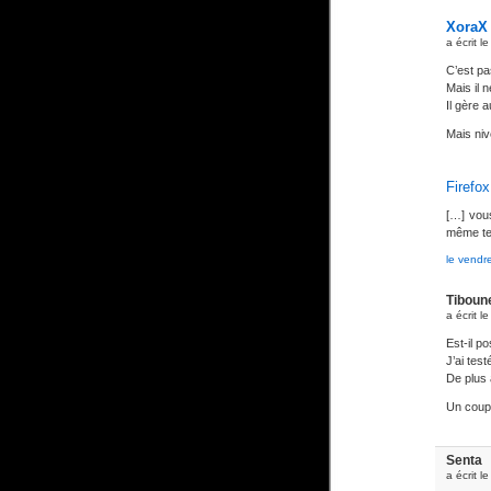
XoraX
a écrit l
C’est pas
Mais il 
Il gère 
Mais niv
Firefox
[…] vous
même tem
le vendr
Tiboun
a écrit l
Est-il p
J’ai tes
De plus 
Un coup 
Senta
a écrit l