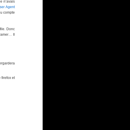
e n’avais
ser Agent
ndu compte
file. Donc
 ramer… Il
vergardera
firefox et