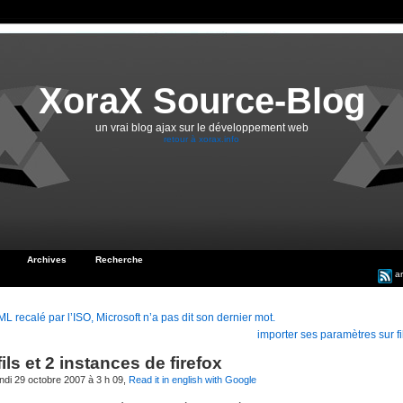
XoraX Source-Blog
un vrai blog ajax sur le développement web
retour à xorax.info
Archives
Recherche
ar
 recalé par l’ISO, Microsoft n’a pas dit son dernier mot.
importer ses paramètres sur fil
fils et 2 instances de firefox
undi 29 octobre 2007 à 3 h 09,
Read it in english with Google