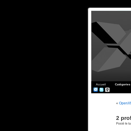
Accueil
Catégories
«
OpenXML
2 pro
Posté le l