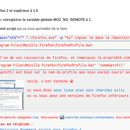
fox 2 et supérieur à 1.5
onc
enregistrer la variable globale MOZ_NO_REMOTE à 1
.
etit script
qui va vous permettre de le faire :
lass="st0">""
".\firefox.exe"
-p
"%1" copier le dans le répertoi
ogram Files\Mozilla Firefox\firefoxProfile.bat
l’un de vos raccourcie de firefox, et remplacez la propriété cib
rogram Files\Mozilla Firefox\firefoxProfile.bat" "nomduprofil"
uprofil
est bien sur le nom du profile que vous voulez ouvrir av
voilà, c’est terminé 😀
si vous êtes
sous linux alez voir cherchez billy
ou si vous avez une versions de firefox inférieur
nt dans les catégories
vrac
. Vous pouvez
suivre les nouveaux commentaires
. Les comm
les en relation :