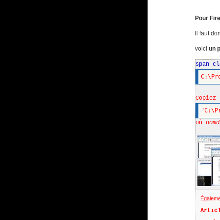
Pour Fire
Il faut d
voici
un p
span c
C:\Pr
Copiez 
"C:\P
où
nomd
Égaleme
Artic