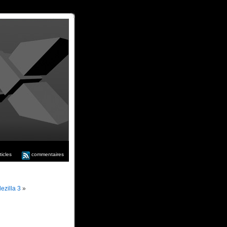
ticles
commentaires
ezilla 3
»