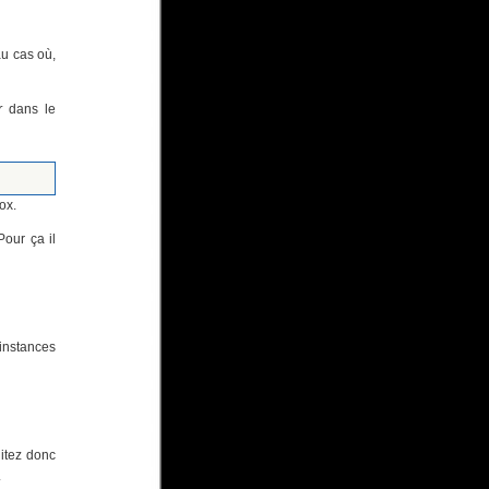
au cas où,
r
dans le
ox.
 Pour ça il
 instances
ditez donc
.