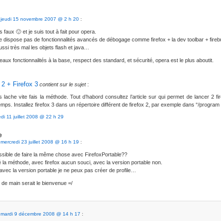
e
jeudi 15 novembre 2007 @ 2 h 20
:
 faux 🙂 et je suis tout à fait pour opera.
ne dispose pas de fonctionnalités avancés de débogage comme firefox + la dev toolbar + fireb
aussi très mal les objets flash et java…
eaux fonctionnalités à la base, respect des standard, et sécurité, opera est le plus aboutit.
 2 + Firefox 3
contient sur le sujet
:
 lache vite fais la méthode. Tout d’habord consultez l’article sur qui permet de lancer 2 fi
ps. Installez firefox 3 dans un répertoire différent de firefox 2, par exemple dans “/program
edi 11 juillet 2008 @ 22 h 29
e
e
mercredi 23 juillet 2008 @ 16 h 19
:
ossible de faire la même chose avec FirefoxPortable??
té la méthode, avec firefox aucun souci, avec la version portable non.
avec la version portable je ne peux pas créer de profile…
de main serait le bienvenue =/
e
mardi 9 décembre 2008 @ 14 h 17
: