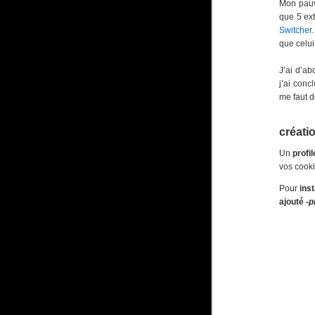
Mon pauv
que 5 ext
Switcher
que celui
J’ai d’ab
j’ai conc
me faut d
créatio
Un
profil
vos cooki
Pour
ins
ajouté
-p