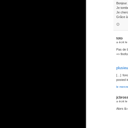
Bonjour.
Je tombe
Je cherc
Grâce à 
🙂
toto
a écrit l
Pas de b
=> firef
plusie
[…] fon
posted i
le mercr
jcbros
a écrit l
Alors là