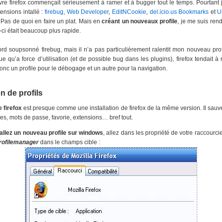
re firefox commençait sérieusement à ramer et à bugger tout le temps. Pourtant j
ensions intallé :
firebug
,
Web Developer
,
EditNCookie
,
del.icio.us Bookmarks
et
U
. Pas de quoi en faire un plat. Mais en
créant un nouveaux profile
, je me suis re
-ci était beaucoup plus rapide.
ord soupsonné firebug, mais il n’a pas particulièrement ralentit mon nouveau pro
lue qu’a force d’utilisation (et de possible bug dans les plugins), firefox tendait à
onc un profile pour le débogage et un autre pour la navigation.
n de profils
e firefox
est presque comme une installation de firefox de la même version. Il sau
es, mots de passe, favorie, extensions… bref tout.
tallez un nouveau profile sur windows
, allez dans les propriété de votre raccourcie 
rofilemanager
dans le champs cible :