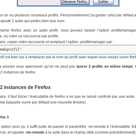
s un ou plusieurs nouveaux profils. Personnellement j’ai garder celui par défaut 
i rajouté 2 autre qui portes bien leur nom.
arrer firefox avec un autre profil, vous pouvez laisser l’option
profilemanage
e, ou créer un raccourcie par profile.
aire, copier votre raccourcie et remplacé l’option
-profilemanager
par :
omduprofil"
fil
est bien sur à remplacer par le nom du profil avec lequel vous voulez ouvrir firef
us pouvez vous apercevoir qu’on ne peut pas
lancer 2 profils en même temps
.
 2 instances de firefox.
 2 instances de Firefox
aire, il faut forcer l’éxécutable de firefox a ne pas se laissé controlé par une autre
me (laquelle ouvre par défault une nouvelle fenetre).
efox 3
e option pour ça, il suffit juste de passer le paramètre -no-remote à l’éxécutable. E
rcie, et rajouter
-no-remote
à la suite dans le champ cible (comme précédemment)