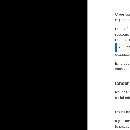
Creer-vou
et j’en a
Pour dém
raccourci
Pour ce f
-P "n
nomdupro
Et là vo
vous faut
lancer
Pour ce f
de lui-mê
Pour Fir
Il y a un
le raccou