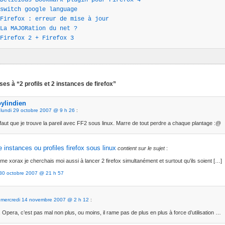
Delicious Bookmark plugin pour Firefox 4
switch google language
Firefox : erreur de mise à jour
La MAJORation du net ?
Firefox 2 + Firefox 3
es à “2 profils et 2 instances de firefox”
oylindien
e
lundi 29 octobre 2007 @ 9 h 26
:
l faut que je trouve la pareil avec FF2 sous linux. Marre de tout perdre a chaque plantage :@
e instances ou profiles firefox sous linux
contient sur le sujet
:
e xorax je cherchais moi aussi à lancer 2 firefox simultanément et surtout qu’ils soient […]
 30 octobre 2007 @ 21 h 57
e
mercredi 14 novembre 2007 @ 2 h 12
:
, Opera, c’est pas mal non plus, ou moins, il rame pas de plus en plus à force d’utilisation …