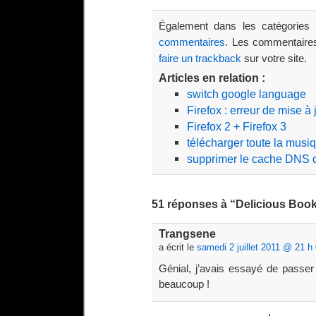
Également dans les catégories
commentaires
. Les commentaires
faire un trackback
sur votre site.
Articles en relation :
switch google language
Firefox : erreur de mise à 
Firefox 2 + Firefox 3
télécharger toute la musi
supprimer le cache DNS 
51 réponses à “Delicious Book
Trangsene
a écrit le
samedi 2 juillet 2011 @ 21 h
Génial, j’avais essayé de passe
beaucoup !