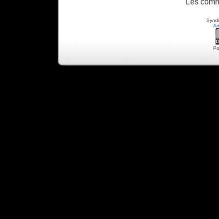
Les comm
Syndi
Ar
Po