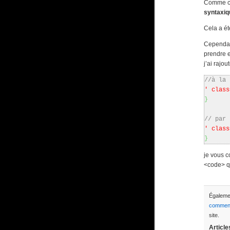
Comme cer
syntaxiq
Cela a ét
Cependant
prendre e
j’ai rajou
//à la 
' class
}
// par 
' class
}
je vous c
<code> qu
Égalem
comment
site.
Article