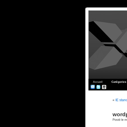
Accueil
Catégories
«
IE stan
wordp
Posté le m