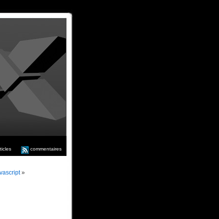
ticles
commentaires
vascript
»