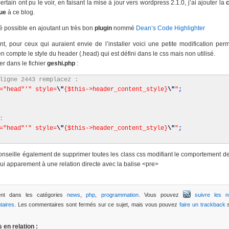
tain ont pu le voir, en faisant la mise à jour vers wordpress 2.1.0, j’ai ajouter la
c
ue
à ce blog.
é possible en ajoutant un très bon
plugin
nommé
Dean’s Code Highlighter
, pour ceux qui auraient envie de l’installer voici une petite modification per
n compte le style du header (.head) qui est défini dans le css mais non utilisé.
ter dans le fichier
geshi.php
:
ligne 2443 remplacez :
="head"'
" style=
\"
{$this->header_content_style}
\"
"
;
:
="head"'
" style=
\"
{$this->header_content_style}
\"
"
;
onseille également de supprimer toutes les class css modifiant le comportement de
i apparement à une relation directe avec la balise <pre>
ent dans les catégories
news
,
php
,
programmation
. Vous pouvez
suivre les n
aires
. Les commentaires sont fermés sur ce sujet, mais vous pouvez
faire un trackback
s
s en relation :