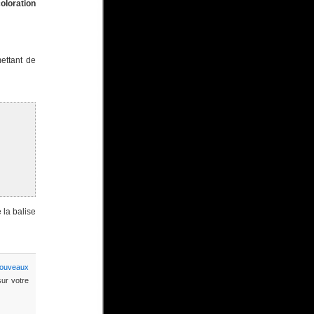
oloration
mettant de
 la balise
ouveaux
ur votre