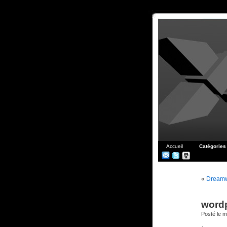
Accueil
Catégories
«
Dreamw
wordp
Posté le ma