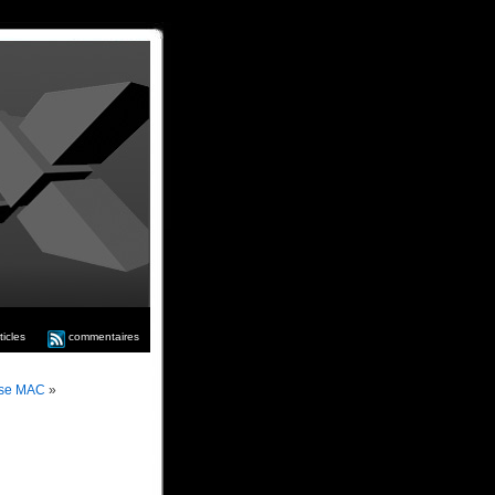
ticles
commentaires
sse MAC
»