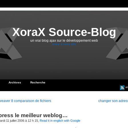
XoraX Source-Blog
un vrai blog ajax sur le développement web
retour à xorax.info
Archives
Recherche
ar
eaver 8 comparaison de fichiers
changer son adre
ress le meilleur weblog…
rdi 11 juillet 2006 à 12 h 15,
Read it in english with Google