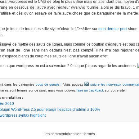
parait wordpress est le CMS de blog le plus utilisé mais en attendant pas moyen d
'une en dessous de l'autre avec l'éditeur wysiwyg fournie. alors je dis bravo, 1 m
l'utilise et dès qu'on essaye de faire autre chose que de baraguiner de la merde
 que je foute de foute des <div style="clear: left;"></div> sur
mon dernier post
sinon i
s.
 éssayé de mettre des sauts de lignes, mais comme ce bouffon d'éditeurs est pas 
u'un saut de ligne sans rien dedans n'est pas compté, il ne m'a pas rajouter d
e d'espace blanc) du coup mes sauts de ligne n'avait aucun effet.
en que wordpress en est à sa version 2.0 et que j'ai pas regardé les anciennes.
nt dans les catégories
coup de gueule !
. Vous pouvez
suivre les nouveaux commentai
aires sont fermés sur ce sujet, mais vous pouvez
faire un trackback
sur votre site.
s en relation :
En 2010
plugin WordPress 2.5 pour élargir l’espace d’admin à 100%
wordpress syntax hightlight
Les commentaires sont fermés.