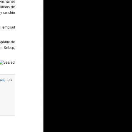
'enchainer
illions de
 y se chie
l empilait
capable de
es &nbsp;
res
. Les