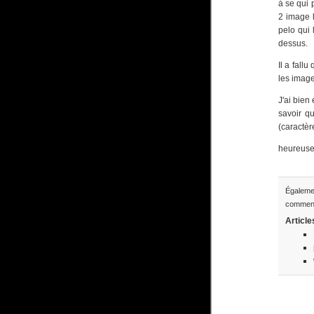
à se qui 
2 image l
pelo qui 
dessus.
Il a fallu
les image
J'ai bien
savoir q
(caractèr
heureusem
Égaleme
comment
Article