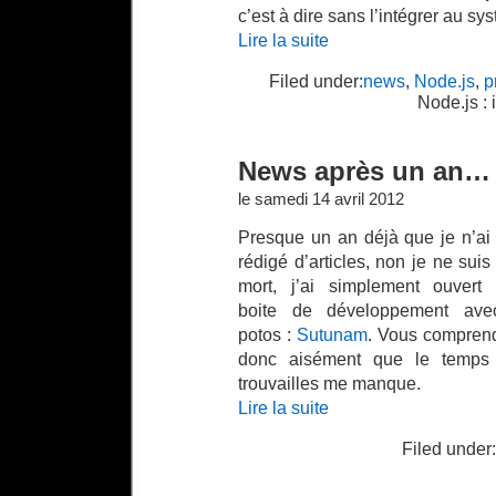
c’est à dire sans l’intégrer au sy
Lire la suite
Filed under:
news
,
Node.js
,
p
Node.js : 
News après un an…
le samedi 14 avril 2012
Presque un an déjà que je n’ai
rédigé d’articles, non je ne suis
mort, j’ai simplement ouvert
boite de développement av
potos :
Sutunam
. Vous compren
donc aisément que le temps 
trouvailles me manque.
Lire la suite
Filed under: