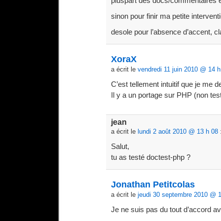
pluspart des docs/commentaires en
sinon pour finir ma petite interventi
desole pour l’absence d’accent, c
XoraX
a écrit le
vendredi 11 juin 2010 @ 14 h
C’est tellement intuitif que je me 
Il y a un portage sur PHP (non tes
jean
a écrit le
lundi 2 août 2010 @ 13 h 08
Salut,
tu as testé doctest-php ?
Jonathan Petitcolas
a écrit le
jeudi 30 septembre 2010 @ 1
Je ne suis pas du tout d’accord ave