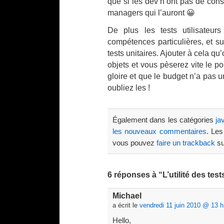
que si les dev n’ont pas de cons
managers qui l’auront 😀
De plus les tests utilisateur
compétences particulières, et s
tests unitaires. Ajouter à cela q
objets et vous pèserez vite le po
gloire et que le budget n’a pas une
oubliez les !
Également dans les catégories
ja
les nouveaux commentaires
. Les
vous pouvez
faire un trackback
su
6 réponses à “L’utilité des test
Michael
a écrit le
vendredi 11 juin 2010 @ 13 h
Hello,