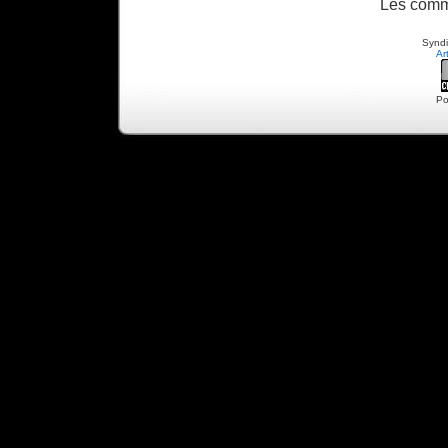
Les comm
Syndi
Ar
Po