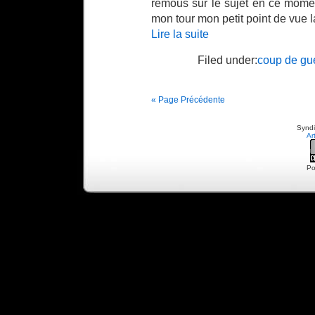
remous sur le sujet en ce momen
mon tour mon petit point de vue 
Lire la suite
Filed under:
coup de gue
« Page Précédente
Syndi
Ar
Po