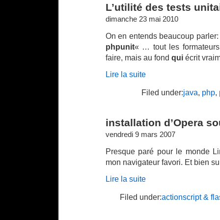
L’utilité des tests unita
dimanche 23 mai 2010
On en entends beaucoup parler: « 
phpunit
« … tout les formateu
faire, mais au fond
qui
écrit vraim
Lire la suite
Filed under:
java
,
php
,
installation d’Opera s
vendredi 9 mars 2007
Presque paré pour le monde Li
mon navigateur favori. Et bien su
Lire la suite
Filed under:
actionscript & fl