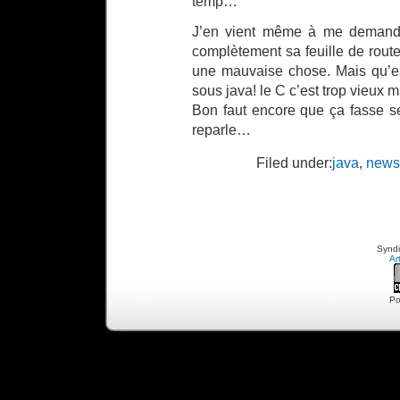
temp…
J’en vient même à me demand
complètement sa feuille de route
une mauvaise chose. Mais qu’est
sous java! le C c’est trop vieux 
Bon faut encore que ça fasse s
reparle…
Filed under:
java
,
news
Syndi
Ar
Po