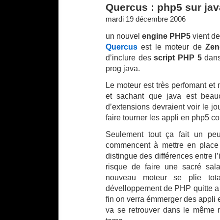
Quercus : php5 sur jav
mardi 19 décembre 2006
un nouvel
engine PHP5
vient de
Quercus
est le moteur de
Zen
d’inclure des
script PHP 5
dans
prog java.
Le moteur est très perfomant e
et sachant que java est bea
d’extensions devraient voir le j
faire tourner les appli en php
Seulement tout ça fait un pe
commencent à mettre en place
distingue des différences entre 
risque de faire une sacré sa
nouveau moteur se plie to
dévelloppement de PHP quitte a 
fin on verra émmerger des appl
va se retrouver dans le même m