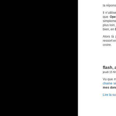
la répons
Il n’util
que
Ope
simpleme
plus loin
bien, en
Alors là 
ressort e
croire.
flash,
jeudi 15 f
Vu que mo
chaine sé
mes don
Lire la su