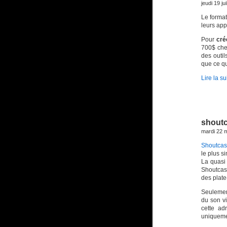
jeudi 19 ju
Le forma
leurs app
Pour
cré
700$ ch
des outi
que ce qu
Lire la su
shoutc
mardi 22 
Shoutcas
le plus s
La quasi 
Shoutcast
des plate
Seulement
du son v
cette ad
uniquemen