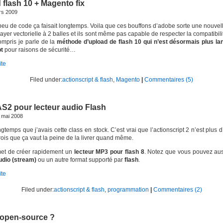
 flash 10 + Magento fix
rs 2009
peu de code ça faisait longtemps. Voila que ces bouffons d’adobe sorte une nouvel
layer vectorielle à 2 balles et ils sont même pas capable de respecter la compatibi
ompris je parle de la
méthode d’upload de flash 10 qui n’est désormais plus la
pt
pour raisons de sécurité…
ite
Filed under:
actionscript & flash
,
Magento
|
Commentaires (5)
AS2 pour lecteur audio Flash
 mai 2008
ongtemps que j’avais cette class en stock. C’est vrai que l’actionscript 2 n’est plus d’
rois que ça vaut la peine de la livrer quand même.
met de créer rapidement un
lecteur MP3 pour flash 8
. Notez que vous pouvez auss
udio (stream)
ou un autre format supporté par
flash
.
ite
Filed under:
actionscript & flash
,
programmation
|
Commentaires (2)
 open-source ?