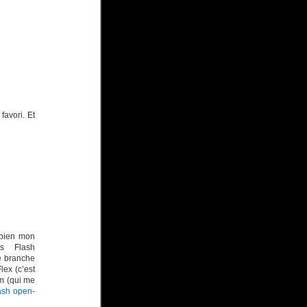
avori. Et
 bien mon
ts Flash
e branche
lex (c’est
m (qui me
ash open-