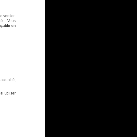
le version
lité… Vous
nçable en
actualité,
i utiliser