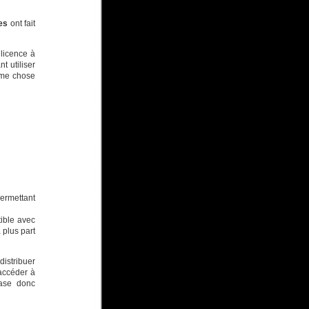
es
ont fait
 licence à
t utiliser
ême chose
ermettant
ible avec
 plus part
distribuer
’accéder à
base donc