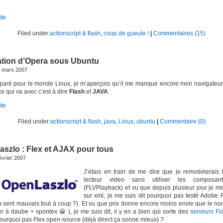
ite
Filed under:
actionscript & flash
,
coup de gueule !
|
Commentaires (15)
lation d’Opera sous Ubuntu
9 mars 2007
paré pour le monde Linux, je m’aperçois qu’il me manque encore mon navigateur f
ce qui va avec c’est à dire
Flash
et
JAVA
.
ite
Filed under:
actionscript & flash
,
java
,
Linux
,
ubuntu
|
Commentaire (0)
szlo : Flex et AJAX pour tous
évrier 2007
J’étais en train de me dire que je remodelerais
lecteur video sans utiliser les composan
(FLVPlayback) et vu que depuis plusieur jour je m
sur xml, je me suis dit pourquoi pas testé Adobe F
a sent mauvais tout à coup ?). Et vu que prix donne encore moins envie que le no
er à daube + spontex 😀 ), je me suis dit, il y en a bien qui sorte des
serveurs Fl
pourquoi pas Flex open-source (déjà direct ça sonne mieux) ?