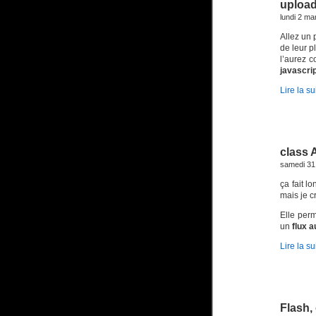
upload
lundi 2 ma
Allez un 
de leur p
l’aurez c
javascri
Lire la su
class 
samedi 31
ça fait l
mais je c
Elle per
un
flux a
Lire la su
Flash,