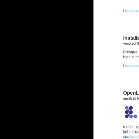
Lire la su
instal
vendredi 
Presque 
bien sur 
Lire la su
OpenLa
mardi 20 f
moi ou ç
fait pens
source
, 