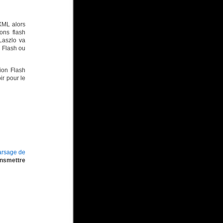
XML alors
ons flash
Laszlo va
n Flash ou
tion Flash
voir pour le
arsage de
ansmettre