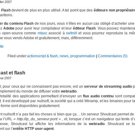
illet 2007
t
Flash
devient de plus en plus utilisé. A tel point que des
éditeurs non propriétair
aritions.
er du contenu Flash
de nos jours, vous n’êtes en aucun cas obligé d’acheter une
ez
Adobe
pour avoir leur compilateur et leur
éditeur Flash
. Vous pouvez maintenan
ls open-source comme
mtasc
associé à
swfmill
et vous pourrez reproduire la m
e vous vends Adobe et gratuitement, mais, différemment.
ite
Filed under:
actionscript & flash
,
news
,
programmation
|
Commentaires (5)
ast et flash
mai 2007
t
, pour ceux qui ne connaissent pas encore, est un
serveur de streaming audio
p
implement du monde de diffuser votre
webradio
.
totalité des applications permettant d’envoyer un
flux audio continu
sont compat
. Il est develloppé par nullsoft, la société qui a créé Winamp, et les binaires pour la
-forme sont disponibles gratuitement.
 nullsoft n’a pas fait les choses si bien que ça… Un serveur Shoutcast permet de 
ia l’URL
« http://ip_du_serveur:port/ »
, et, lorsque c’est un navigateur qui tente d
resse, Shoutcast lui affiche les informations de la
webradio
. Shoutcast se 
t sur l’
entête HTTP user-agent
.