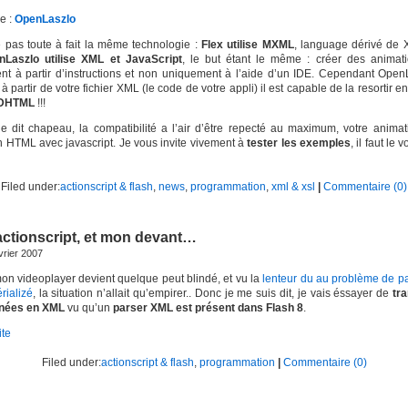
e :
OpenLaszlo
ise pas toute à fait la même technologie :
Flex utilise MXML
, language dérivé de 
nLaszlo utilise XML et JavaScript
, le but étant le même : créer des animati
nt à partir d’instructions et non uniquement à l’aide d’un IDE. Cependant Open
, à partir de votre fichier XML (le code de votre appli) il est capable de la resortir e
DHTML
!!!
je dit chapeau, la compatibilité a l’air d’être repecté au maximum, votre anima
n HTML avec javascript. Je vous invite vivement à
tester les exemples
, il faut le 
Filed under:
actionscript & flash
,
news
,
programmation
,
xml & xsl
|
Commentaire (0)
 actionscript, et mon devant…
évrier 2007
n videoplayer devient quelque peut blindé, et vu la
lenteur du au problème de p
rializé
, la situation n’allait qu’empirer.. Donc je me suis dit, je vais éssayer de
tr
nées en XML
vu qu’un
parser XML est présent dans Flash 8
.
ite
Filed under:
actionscript & flash
,
programmation
|
Commentaire (0)