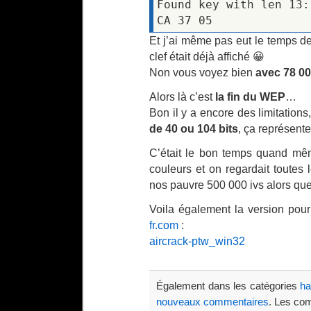
Found key with len 13:
CA 37 05
Et j’ai même pas eut le temps de
clef était déjà affiché 😀
Non vous voyez bien
avec 78 000
Alors là c’est
la fin du WEP
…
Bon il y a encore des limitation
de 40 ou 104 bits
, ça représent
C’était le bon temps quand mêm
couleurs et on regardait toutes l
nos pauvre 500 000 ivs alors qu
Voila également la version pou
fr.com
:
aircrack-ptw_win32
Également dans les catégories
ha
nouveaux commentaires
. Les co