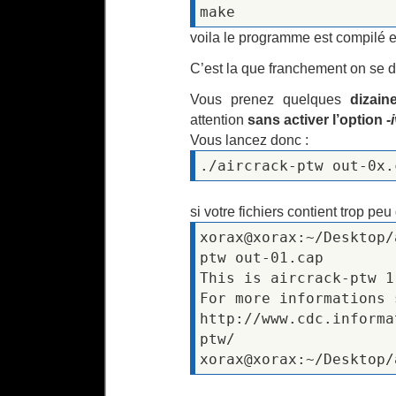
make
voila le programme est compilé et 
C’est la que franchement on se d
Vous prenez quelques
dizain
attention
sans activer l’option
-
Vous lancez donc :
./aircrack-ptw out-0x.
si votre fichiers contient trop pe
xorax@xorax:~/Desktop/
ptw out-01.cap
This is aircrack-ptw 1
For more informations 
http://www.cdc.informa
ptw/
xorax@xorax:~/Desktop/