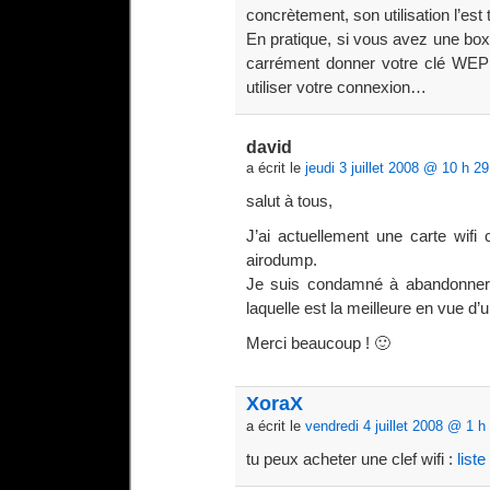
concrètement, son utilisation l’est 
En pratique, si vous avez une bo
carrément donner votre clé WEP à 
utiliser votre connexion…
david
a écrit le
jeudi 3 juillet 2008 @ 10 h 29
salut à tous,
J’ai actuellement une carte wif
airodump.
Je suis condamné à abandonner ou
laquelle est la meilleure en vue d
Merci beaucoup ! 🙂
XoraX
a écrit le
vendredi 4 juillet 2008 @ 1 h
tu peux acheter une clef wifi :
list