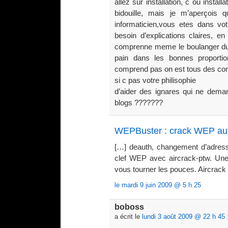
allez sur installation, c ou instal
bidouille, mais je m’aperçois 
informaticien,vous etes dans vot
besoin d’explications claires, e
comprenne meme le boulanger du c
pain dans les bonnes proporti
comprend pas on est tous des con
si c pas votre philisophie
d’aider des ignares qui ne dema
blogs ???????
WEPBuster : crack WEP au
[…] deauth, changement d’adress
clef WEP avec aircrack-ptw. Un
vous tourner les pouces. Aircrack
le mardi 9 juin 2009 @ 5 h 25
boboss
a écrit le
lundi 3 août 2009 @ 22 h 45