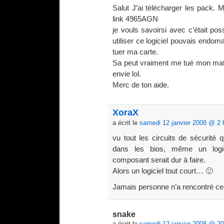
Salut J’ai télécharger les pack. M
link 4965AGN
je vouls savoirsi avec c’était pos
utiliser ce logiciel pouvais endom
tuer ma carte.
Sa peut vraiment me tué mon mat
envie lol.
Merc de ton aide.
XoraX
a écrit le
samedi 12 janvier 2008 @ 2 
vu tout les circuits de sécurité 
dans les bios, même un logic
composant serait dur à faire.
Alors un logiciel tout court… 🙂
Jamais personne n’a rencontré ce
snake
a écrit le
samedi 12 janvier 2008 @ 20