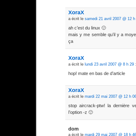
XoraX
a écrit le
samedi 21 avril 2007 @ 12 h
ah c’est du linux 🙂
mais y me semble qu’il y a moye
ça
XoraX
a écrit le
lundi 23 avril 2007 @ 8 h 29
hop! mate en bas de d’article
XoraX
a écrit le
mardi 22 mai 2007 @ 12 h 0
stop aircrack-ptw! la dernière ve
l’option -z 🙂
dom
a écrit le
mardi 29 mai 2007 @ 18 h 4