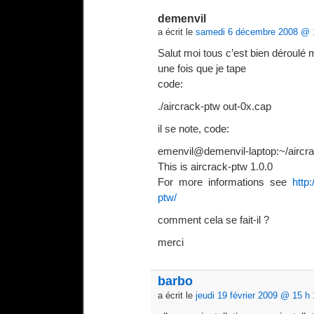
demenvil
a écrit le
samedi 6 décembre 2008 @ 
Salut moi tous c’est bien déroulé m
une fois que je tape
code:
./aircrack-ptw out-0x.cap
il se note, code:
emenvil@demenvil-laptop:~/aircrac
This is aircrack-ptw 1.0.0
For more informations see
http
ptw/
comment cela se fait-il ?
merci
barbo
a écrit le
jeudi 19 février 2009 @ 15 h 