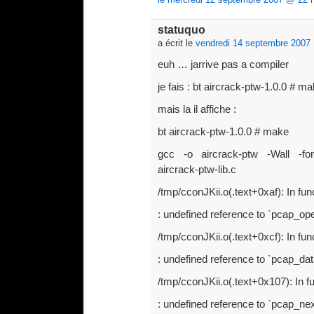
statuquo
a écrit le
vendredi 14 septembre 2007
euh … jarrive pas a compiler
je fais : bt aircrack-ptw-1.0.0 # m
mais la il affiche :
bt aircrack-ptw-1.0.0 # make
gcc -o aircrack-ptw -Wall -fom
aircrack-ptw-lib.c
/tmp/cconJKii.o(.text+0xaf): In fun
: undefined reference to `pcap_ope
/tmp/cconJKii.o(.text+0xcf): In fun
: undefined reference to `pcap_dat
/tmp/cconJKii.o(.text+0x107): In fu
: undefined reference to `pcap_ne