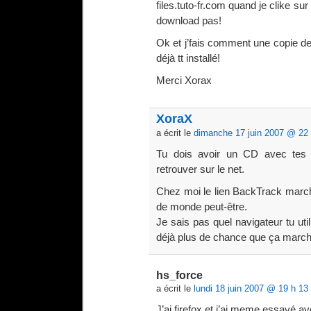
files.tuto-fr.com quand je clike sur
download pas!
Ok et j’fais comment une copie de 
déjà tt installé!
Merci Xorax
XoraX
a écrit le
dimanche 17 juin 2007 @ 22 
Tu dois avoir un CD avec tes dr
retrouver sur le net.
Chez moi le lien BackTrack marc
de monde peut-être.
Je sais pas quel navigateur tu util
déjà plus de chance que ça marc
hs_force
a écrit le
lundi 18 juin 2007 @ 19 h 13
J’ai firefox et j’ai meme essayé 