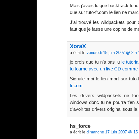
Mais j’avais lu que backtrack fonct
que sur tuto-fr.com le lien ne marc
J’ai trouvé les wildpackets pour c
faut que je fasse une copine de me
XoraX
a écrit le
vendredi 15 juin 2007 @ 2 h 
je crois que tu n’a pas lu
le tutoria
tu tourne avec un live CD comme
Signale moi le lien mort sur tuto-f
fr.com
Les drivers wildpackets ne fon
windows donc tu ne pourra t’en se
d’avoir tes drivers original sous l
hs_force
a écrit le
dimanche 17 juin 2007 @ 15 