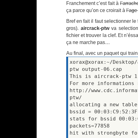
Franchement c’est fait à
l’arrach
ça parce qu’on ce croirait à
l’age
Bref en fait il faut selectionner le
gros).
aircrack-ptw
va selection
fichier et trouver la clef. Et n’és
ça ne marche pas…
Au final, avec un paquet qui trai
xorax@xorax:~/Desktop/
ptw output-06.cap
This is aircrack-ptw 1
For more informations 
http://www.cdc.informa
ptw/
allocating a new table
bssid = 00:03:C9:52:3F
stats for bssid 00:03:
packets=77858
hit with strongbyte fo