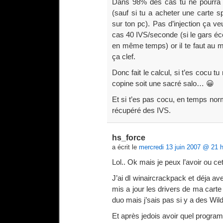
Dans 98% des cas tu ne pourra p
(sauf si tu a acheter une carte s
sur ton pc). Pas d’injection ça ve
cas 40 IVS/seconde (si le gars éco
en même temps) or il te faut au 
ça clef.
Donc fait le calcul, si t’es cocu t
copine soit une sacré salo… 😀
Et si t’es pas cocu, en temps nor
récupéré des IVS.
hs_force
a écrit le
mercredi 13 juin 2007 @ 21 
Lol.. Ok mais je peux l’avoir ou ce
J’ai dl winaircrackpack et déja av
mis a jour les drivers de ma carte
duo mais j’sais pas si y a des Wil
Et après jedois avoir quel progra