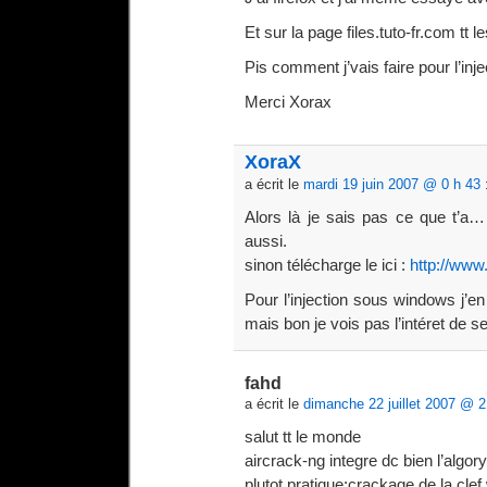
Et sur la page files.tuto-fr.com tt l
Pis comment j’vais faire pour l’i
Merci Xorax
XoraX
a écrit le
mardi 19 juin 2007 @ 0 h 43
Alors là je sais pas ce que t’a…
aussi.
sinon télécharge le ici :
http://www
Pour l’injection sous windows j’en 
mais bon je vois pas l’intéret de se
fahd
a écrit le
dimanche 22 juillet 2007 @ 2
salut tt le monde
aircrack-ng integre dc bien l’alg
plutot pratique:crackage de la cle