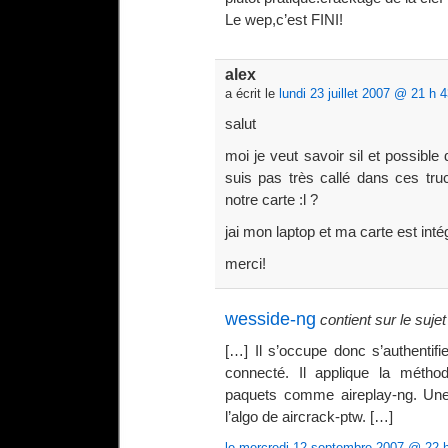
Le wep,c’est FINI!
alex
a écrit le
lundi 23 juillet 2007 @ 21 h 
salut
moi je veut savoir sil et possibl
suis pas très callé dans ces tr
notre carte :l ?
jai mon laptop et ma carte est int
merci!
wesside-ng
contient sur le sujet
[…] Il s’occupe donc s’authentifi
connecté. Il applique la métho
paquets comme aireplay-ng. Une f
l’algo de aircrack-ptw. […]
le mercredi 12 septembre 2007 @ 22 