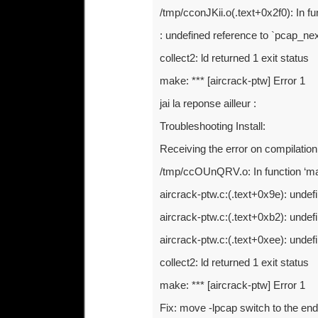
/tmp/cconJKii.o(.text+0x2f0): In fu
: undefined reference to `pcap_ne
collect2: ld returned 1 exit status
make: *** [aircrack-ptw] Error 1
jai la reponse ailleur :
Troubleshooting Install:
Receiving the error on compilation
/tmp/ccOUnQRV.o: In function ‘ma
aircrack-ptw.c:(.text+0x9e): undef
aircrack-ptw.c:(.text+0xb2): undef
aircrack-ptw.c:(.text+0xee): undef
collect2: ld returned 1 exit status
make: *** [aircrack-ptw] Error 1
Fix: move -lpcap switch to the end