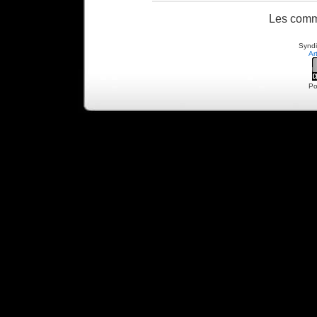
Les comm
Syndi
Ar
Po