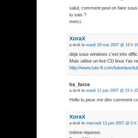
salut, comment peut on faire sous
tu sais ?
merci.
XoraX
a écrit le
mardi 29 mai 2007 @ 19 h 1
déjà sous windows c’est très diffi
Mais utilise un live CD linux t’as ri
http://www.tuto-fr.com/tutoriaux/t
hs_force
a écrit le
mardi 12 juin 2007 @ 23 h 1
Hello tu peux me dire comment cra
XoraX
a écrit le
mercredi 13 juin 2007 @ 0 h 
même réponse.