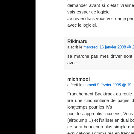
demander avant si c’était vraim
vais essaer ce logiciel.
Je reviendrais vous voir car je pe
avec le logiciel.
Rikimaru
a écrit le
mercredi 16 janvier 2008 @ 
sa marche pas mes driver sont p
avoir
michmool
a écrit le
samedi 9 février 2008 @ 19 
Franchement Backtrack ca roule… m
lire une cinquantaine de pages de
longtemps pour les IVs
pour les apprentis linuxiens, Vous 
(airodump…) et l’utiliser en dual b
ce sera beaucoup plus simple qu
explications sommaires en franç