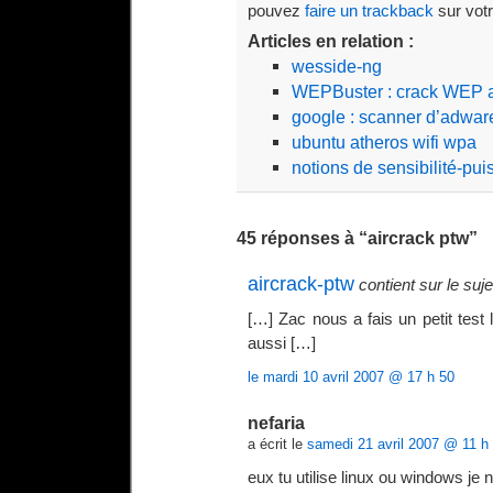
pouvez
faire un trackback
sur votr
Articles en relation :
wesside-ng
WEPBuster : crack WEP 
google : scanner d’adwar
ubuntu atheros wifi wpa
notions de sensibilité-pui
45 réponses à “aircrack ptw”
aircrack-ptw
contient sur le suje
[…] Zac nous a fais un petit test 
aussi […]
le mardi 10 avril 2007 @ 17 h 50
nefaria
a écrit le
samedi 21 avril 2007 @ 11 h
eux tu utilise linux ou windows je n