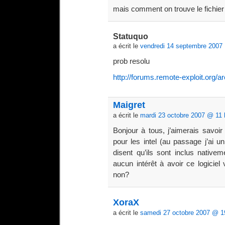
mais comment on trouve le fichier 
Statuquo
a écrit le
vendredi 14 septembre 2007
prob resolu
http://forums.remote-exploit.org/a
Maigret
a écrit le
mardi 23 octobre 2007 @ 11 
Bonjour à tous, j’aimerais savoi
pour les intel (au passage j’ai un 
disent qu’ils sont inclus nativ
aucun intérêt à avoir ce logiciel
non?
XoraX
a écrit le
samedi 27 octobre 2007 @ 1