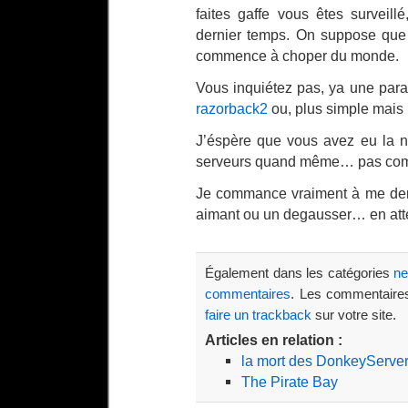
faites gaffe vous êtes surveil
dernier temps. On suppose que c
commence à choper du monde.
Vous inquiétez pas, ya une parad
razorback2
ou, plus simple mais 
J’éspère que vous avez eu la n
serveurs quand même… pas co
Je commance vraiment à me dema
aimant ou un degausser… en atte
Également dans les catégories
n
commentaires
. Les commentaires
faire un trackback
sur votre site.
Articles en relation :
la mort des DonkeyServe
The Pirate Bay