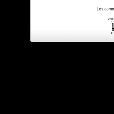
Les comm
Syndi
Ar
Po