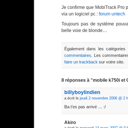
Je confirme que MobiTrack Pro p
via un logiciel pc :
forum untech
Toujours pas de système pouva
belle voie de blonde…
Également dans les catégories
commentaires
. Les commentaires
faire un trackback
sur votre site.
8 réponses à “mobile k750i et
billyboylindien
a écrit le
jeudi 2 novembre 2006 @ 2 
Ba t’es pas arrivé … :/
Akiro
a écrit le
mercredi 14 mars 2007 @ 0 