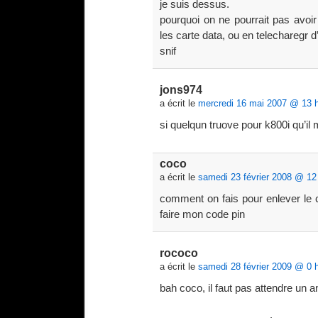
je suis dessus.
pourquoi on ne pourrait pas avoi
les carte data, ou en telecharegr 
snif
jons974
a écrit le
mercredi 16 mai 2007 @ 13 
si quelqun truove pour k800i qu’il 
coco
a écrit le
samedi 23 février 2008 @ 12
comment on fais pour enlever le cl
faire mon code pin
rococo
a écrit le
samedi 28 février 2009 @ 0 
bah coco, il faut pas attendre un a