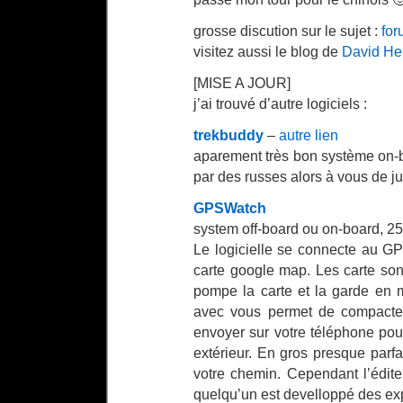
grosse discution sur le sujet :
for
visitez aussi le blog de
David He
[MISE A JOUR]
j’ai trouvé d’autre logiciels :
trekbuddy
–
autre lien
aparement très bon système on-bo
par des russes alors à vous de ju
GPSWatch
system off-board ou on-board, 25 
Le logicielle se connecte au GP
carte google map. Les carte son
pompe la carte et la garde en
avec vous permet de compacter
envoyer sur votre téléphone pou
extérieur. En gros presque parfa
votre chemin. Cependant l’édit
quelqu’un est develloppé des 