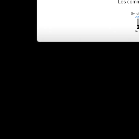
Les comm
Syndi
Ar
Po