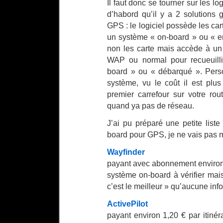
Il faut donc se tourner sur les lo
d’habord qu’il y a 2 solutions
GPS : le logiciel possède les carte
un système « on-board » ou « e
non les carte mais accède à u
WAP ou normal pour recueuillir
board » ou « débarqué ». Person
système, vu le coût il est pl
premier carrefour sur votre rou
quand ya pas de réseau.
J’ai pu préparé une petite liste
board pour GPS, je ne vais pas m
Wayfinder
payant avec abonnement environ
système on-board à vérifier mais 
c’est le meilleur » qu’aucune info
ActivePilot
payant environ 1,20 € par itinér