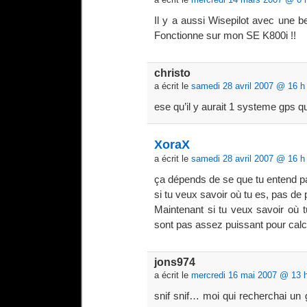
Il y a aussi Wisepilot avec une be
Fonctionne sur mon SE K800i !!
christo
a écrit le
samedi 28 avril 2007 @ 16 h
ese qu’il y aurait 1 systeme gps q
XoraX
a écrit le
samedi 28 avril 2007 @ 16 h
ça dépends de se que tu entend 
si tu veux savoir où tu es, pas de
Maintenant si tu veux savoir où t
sont pas assez puissant pour calcul
jons974
a écrit le
mercredi 16 mai 2007 @ 13 
snif snif… moi qui recherchai u