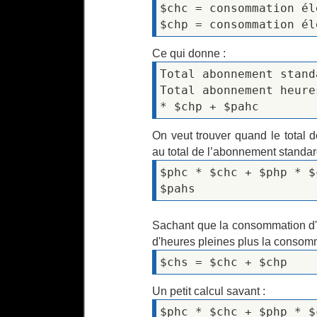
$chc = consommation él
$chp = consommation él
Ce qui donne :
Total abonnement stand
Total abonnement heure
* $chp + $pahc
On veut trouver quand le total 
au total de l’abonnement standard
$phc * $chc + $php * $
$pahs
Sachant que la consommation d'
d'heures pleines plus la consom
$chs = $chc + $chp
Un petit calcul savant :
$phc * $chc + $php * $