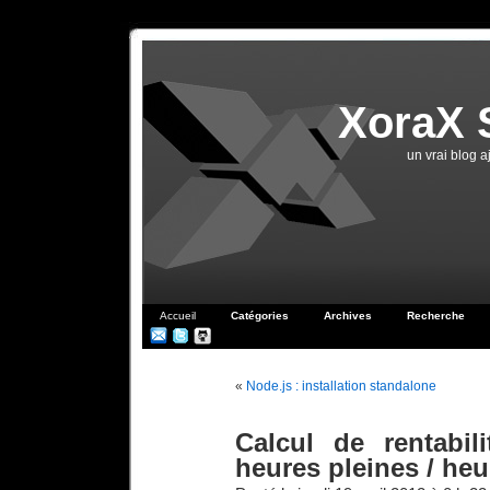
XoraX 
un vrai blog 
Accueil
Catégories
Archives
Recherche
«
Node.js : installation standalone
Calcul de rentabi
heures pleines / he