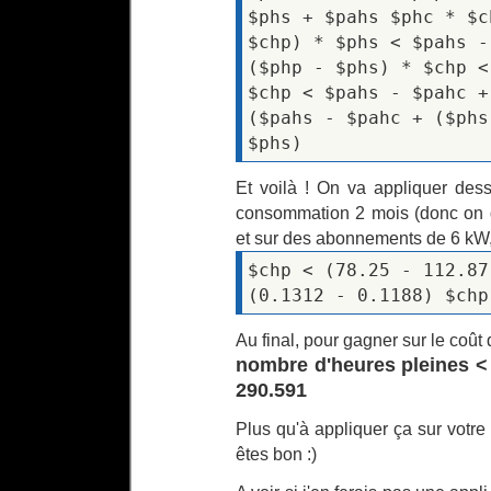
$phs + $pahs $phc * $c
$chp) * $phs < $pahs -
($php - $phs) * $chp <
$chp < $pahs - $pahc +
($pahs - $pahc + ($phs
$phs)
Et voilà ! On va appliquer de
consommation 2 mois (donc on d
et sur des abonnements de 6 kW,
$chp < (78.25 - 112.87
(0.1312 - 0.1188) $chp
Au final, pour gagner sur le coût
nombre d'heures pleines <
290.591
Plus qu'à appliquer ça sur votre 
êtes bon :)