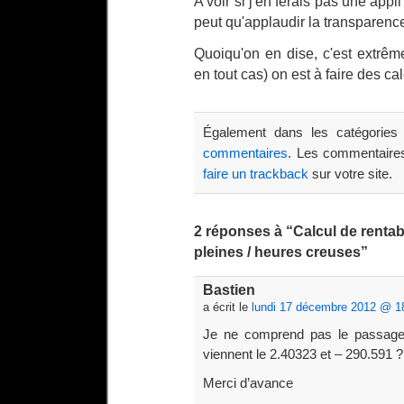
A voir si j'en ferais pas une ap
peut qu'applaudir la transparenc
Quoiqu'on en dise, c'est extrê
en tout cas) on est à faire des c
Également dans les catégorie
commentaires
. Les commentaires
faire un trackback
sur votre site.
2 réponses à “Calcul de renta
pleines / heures creuses”
Bastien
a écrit le
lundi 17 décembre 2012 @ 1
Je ne comprend pas le passage d
viennent le 2.40323 et – 290.591 ?
Merci d’avance