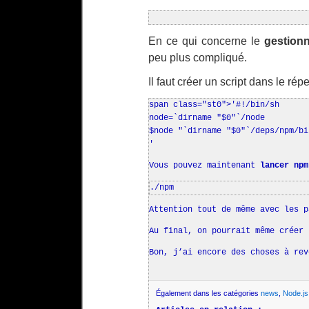
En ce qui concerne le
gestion
peu plus compliqué.
Il faut créer un script dans le rép
span class="st0">'#!/bin/sh
node=`dirname "$0"`/node
$node "`dirname "$0"`/deps/npm/bi
'
Vous pouvez maintenant
lancer npm
./npm
Attention tout de même avec les p
Au final, on pourrait même créer 
Bon, j’ai encore des choses à rev
Également dans les catégories
news
,
Node.js