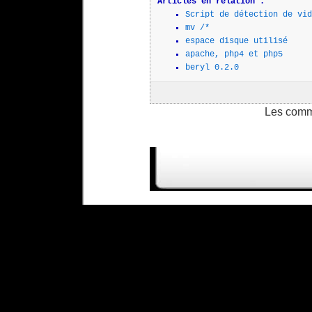
Articles en relation :
Script de détection de vid
mv /*
espace disque utilisé
apache, php4 et php5
beryl 0.2.0
Les comm