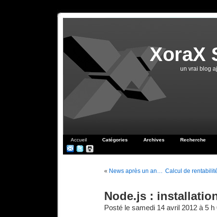
XoraX 
un vrai blog 
Accueil
Catégories
Archives
Recherche
«
News après un an…
Calcul de rentabili
Node.js : installati
Posté le samedi 14 avril 2012 à 5 h