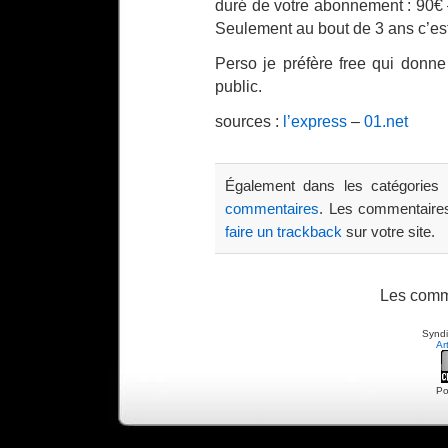
duré de votre abonnement : 90€ 
Seulement au bout de 3 ans c’est
Perso je préfère free qui donne 
public.
sources :
l’express
–
01.net
Également dans les catégories
commentaires
. Les commentaires
faire un trackback
sur votre site.
Les comm
Syndi
Ar
Po