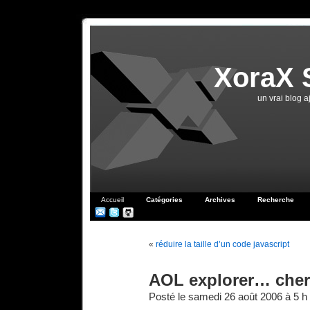
XoraX 
un vrai blog 
Accueil
Catégories
Archives
Recherche
«
réduire la taille d’un code javascript
AOL explorer… che
Posté le samedi 26 août 2006 à 5 h