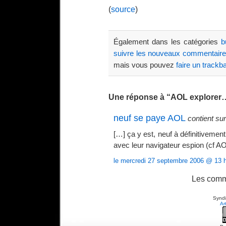
(
source
)
Également dans les catégories
b
suivre les nouveaux commentair
mais vous pouvez
faire un trackb
Une réponse à “AOL explorer
neuf se paye AOL
contient sur
[…] ça y est, neuf à définitivement
avec leur navigateur espion (cf AO
le mercredi 27 septembre 2006 @ 13 
Les comm
Syndi
Ar