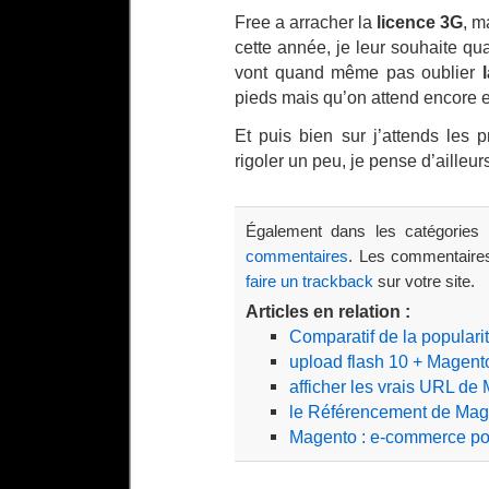
Free a arracher la
licence 3G
, m
cette année, je leur souhaite 
vont quand même pas oublier
pieds mais qu’on attend encore 
Et puis bien sur j’attends les
rigoler un peu, je pense d’ailleurs
Également dans les catégories
commentaires
. Les commentaires
faire un trackback
sur votre site.
Articles en relation :
Comparatif de la popular
upload flash 10 + Magento
afficher les vrais URL de
le Référencement de Mag
Magento : e-commerce pou