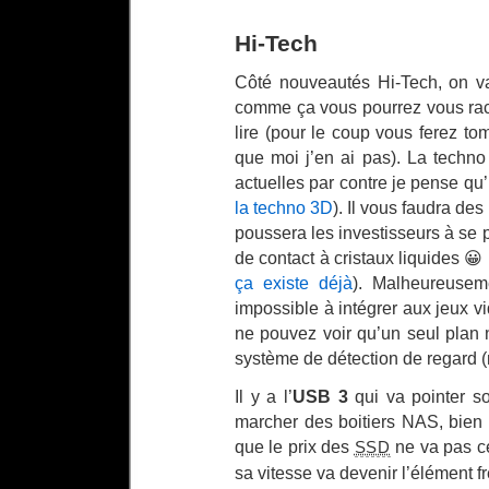
Hi-Tech
Côté nouveautés Hi-Tech, on v
comme ça vous pourrez vous rach
lire (pour le coup vous ferez to
que moi j’en ai pas). La techno
actuelles par contre je pense qu
la techno 3D
). Il vous faudra des
poussera les investisseurs à se p
de contact à cristaux liquides 😀
ça existe déjà
). Malheureuseme
impossible à intégrer aux jeux v
ne pouvez voir qu’un seul plan n
système de détection de regard (
Il y a l’
USB 3
qui va pointer son
marcher des boitiers NAS, bien t
que le prix des
ne va pas ce
SSD
sa vitesse va devenir l’élément fr