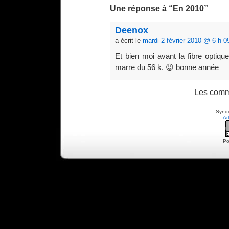
Une réponse à “En 2010”
Deenox
a écrit le
mardi 2 février 2010 @ 6 h 0
Et bien moi avant la fibre optiqu
marre du 56 k. 😉 bonne année
Les comm
Syndi
Ar
Po