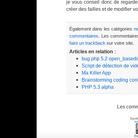
je vous conseil donc de regarder
créer des failles et de modifier v
Également dans les catégories
n
commentaires
. Les commentaires
faire un trackback
sur votre site.
Articles en relation :
bug php 5.2 open_basedi
Script de détection de vi
Ma Killer App
Brainstorming coding con
PHP 5.3 alpha
Les comm
Syndi
Ar
Po