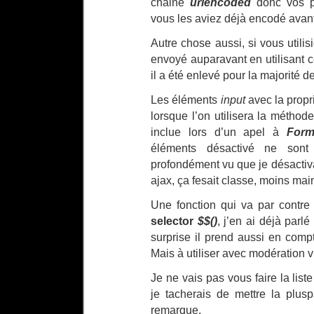
chaine
urlencoded
donc vos p
vous les aviez déjà encodé avant
Autre chose aussi, si vous utilis
envoyé auparavant en utilisant c
il a été enlevé pour la majorité d
Les éléments
input
avec la propr
lorsque l’on utilisera la méthod
inclue lors d’un apel à
Form.
éléments désactivé ne so
profondément vu que je désactiva
ajax, ça fesait classe, moins ma
Une fonction qui va par contre 
selector
$$()
, j’en ai déjà parl
surprise il prend aussi en comp
Mais à utiliser avec modération 
Je ne vais pas vous faire la list
je tacherais de mettre la plusp
remarque.