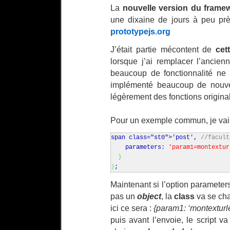
La
nouvelle version du framew
une dixaine de jours à peu pr
prototypejs.org
J’était partie mécontent de
cet
lorsque j’ai remplacer l’ancie
beaucoup de fonctionnalité ne 
implémenté beaucoup de nouvell
légèrement des fonctions origina
Pour un exemple commun, je vai
span class="st0">'post',
//facult
parameters:
'param1=montextur
}
)
;
Maintenant si l’option parameter
pas un
object
, la
class
va se cha
ici ce sera :
{param1: ‘montextur
puis avant l’envoie, le script v