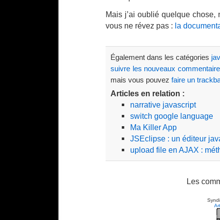
Mais j’ai oublié quelque chose, m
vous ne révez pas :
la documentat
Également dans les catégories
ja
suivre les nouveaux commentair
mais vous pouvez
faire un trackb
Articles en relation :
narrative javascript
switch google language
Ma Killer App
JSEclipse : un éditeur jav
upload file en AJAX : mé
Les comm
Syndi
Ar