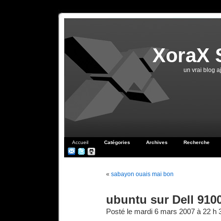
XoraX 
un vrai blog 
Accueil
Catégories
Archives
Recherche
«
sabayon ouais mai bon
ubuntu sur Dell 910
Posté le mardi 6 mars 2007 à 22 h 