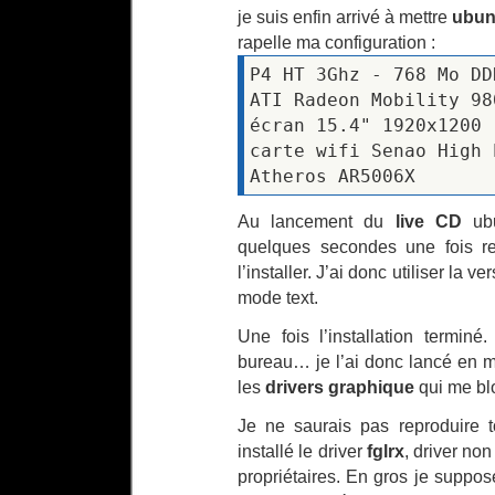
je suis enfin arrivé à mettre
ubun
rapelle ma configuration :
P4 HT 3Ghz - 768 Mo DD
ATI Radeon Mobility 98
écran 15.4" 1920x1200
carte wifi Senao High 
Atheros AR5006X
Au lancement du
live CD
ubu
quelques secondes une fois re
l’installer. J’ai donc utiliser la 
mode text.
Une fois l’installation termin
bureau… je l’ai donc lancé en mo
les
drivers graphique
qui me bl
Je ne saurais pas reproduire t
installé le driver
fglrx
, driver non
propriétaires. En gros je suppos