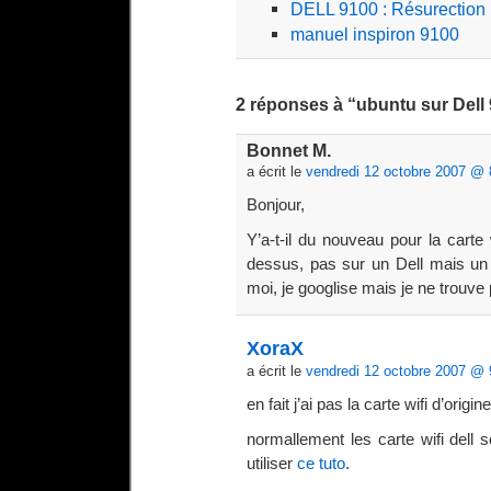
DELL 9100 : Résurection
manuel inspiron 9100
2 réponses à “ubuntu sur Dell
Bonnet M.
a écrit le
vendredi 12 octobre 2007 @ 
Bonjour,
Y’a-t-il du nouveau pour la cart
dessus, pas sur un Dell mais un 
moi, je googlise mais je ne trouv
XoraX
a écrit le
vendredi 12 octobre 2007 @ 
en fait j’ai pas la carte wifi d’orig
normallement les carte wifi dell
utiliser
ce tuto
.