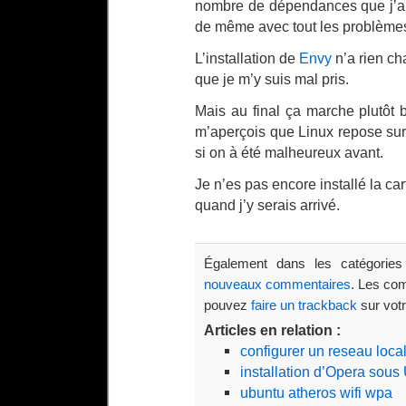
nombre de dépendances que j’ai 
de même avec tout les problèmes
L’installation de
Envy
n’a rien ch
que je m’y suis mal pris.
Mais au final ça marche plutôt b
m’aperçois que Linux repose sur 
si on à été malheureux avant.
Je n’es pas encore installé la car
quand j’y serais arrivé.
Également dans les catégorie
nouveaux commentaires
. Les co
pouvez
faire un trackback
sur votr
Articles en relation :
configurer un reseau loc
installation d’Opera sous
ubuntu atheros wifi wpa