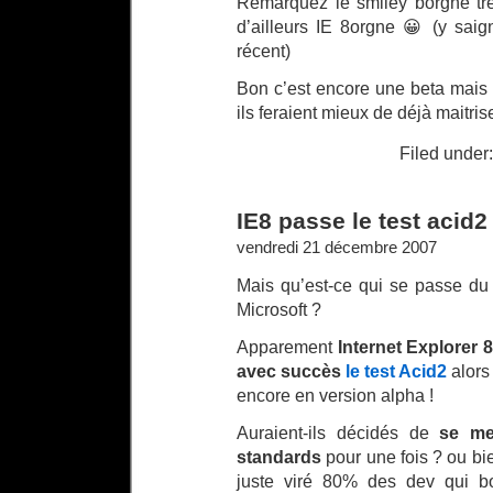
Remarquez le smiley borgne très
d’ailleurs IE 8orgne 😀 (y sai
récent)
Bon c’est encore une beta mais p
ils feraient mieux de déjà maitrise
Filed under:
IE8 passe le test acid2
vendredi 21 décembre 2007
Mais qu’est-ce qui se passe du
Microsoft ?
Apparement
Internet Explorer 8
avec succès
le test Acid2
alors 
encore en version alpha !
Auraient-ils décidés de
se me
standards
pour une fois ? ou bie
juste viré 80% des dev qui bo