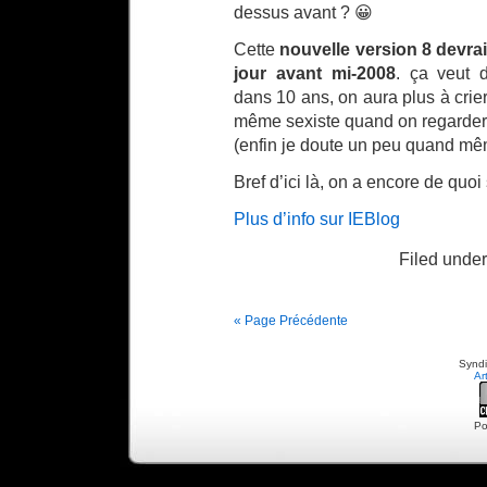
dessus avant ? 😀
Cette
nouvelle version 8 devrait
jour avant mi-2008
. ça veut 
dans 10 ans, on aura plus à crier
même sexiste quand on regarder
(enfin je doute un peu quand mêm
Bref d’ici là, on a encore de quo
Plus d’info sur IEBlog
Filed under
« Page Précédente
Syndi
Ar
Po