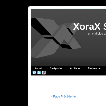
XoraX 
un vrai blog 
Accueil
Catégories
Archives
Recherche
« Page Précédente