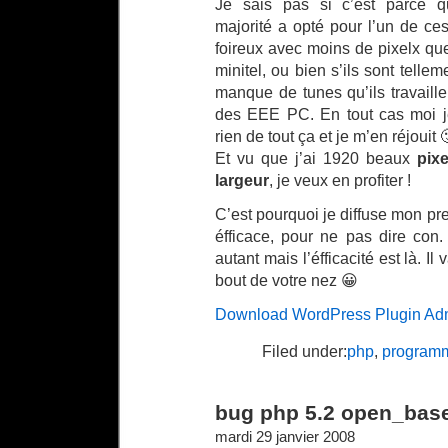
Je sais pas si c’est parce q
majorité a opté pour l’un de c
foireux avec moins de pixelx q
minitel, ou bien s’ils sont tellem
manque de tunes qu’ils travaille
des EEE PC. En tout cas moi j
rien de tout ça et je m’en réjouit 
Et vu que j’ai 1920 beaux
pix
largeur
, je veux en profiter !
C’est pourquoi je diffuse mon p
éfficace, pour ne pas dire con
autant mais l’éfficacité est là. Il
bout de votre nez 😀
Download WordPress Plugin Admi
Filed under:
php
,
programm
bug php 5.2 open_base
mardi 29 janvier 2008