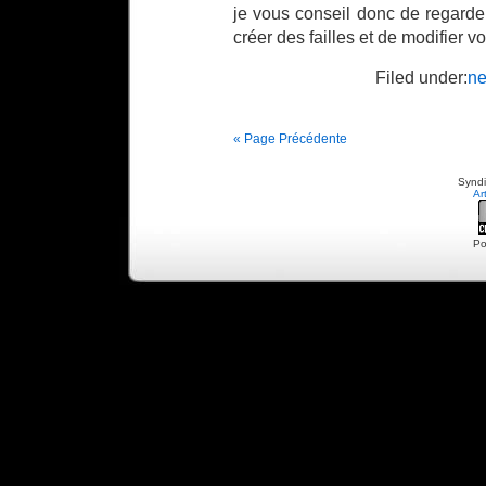
je vous conseil donc de regarder
créer des failles et de modifier v
Filed under:
n
« Page Précédente
Syndi
Ar
Po