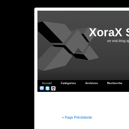
XoraX 
un vrai blog 
Accueil
Catégories
Archives
Recherche
« Page Précédente