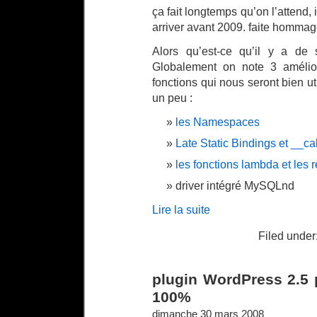
ça fait longtemps qu’on l’attend, 
arriver avant 2009. faite homma
Alors qu’est-ce qu’il y a de 
Globalement on note 3 amélio
fonctions qui nous seront bien ut
un peu :
les Namespaces
Late Static Bindings et __cal
les fonctions lambda et les r
driver intégré MySQLnd
Lire la suite
Filed under
plugin WordPress 2.5 p
100%
dimanche 30 mars 2008