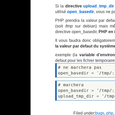
Si la
directive
upload_tmp_dir
utilisé
open_basedir
, vous ne p
PHP prendra la valeur par defa
(soit
/tmp
sur debian) mais mê
directive open_basedir,
PHP en i
Il vous faudra donc obligatoire
la valeur par defaut du systèm
exemple (la
variable d’envi
defaut pour les fichier temporaire)
# ne marchera pas
open_basedir = '/tmp/:
# marchera
open_basedir = '/tmp/:
upload_tmp_dir = '/tmp
Filed under:
bugs
,
php