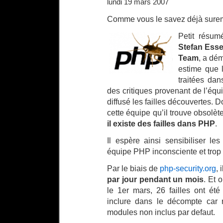
lundi 19 mars 2007
Comme vous le savez déjà sure
Petit résum
Stefan Esse
Team
, a dém
estime que 
traitées dan
des critiques provenant de l’équ
diffusé les failles découvertes. D
cette équipe qu’il trouve obsolè
il existe des failles dans PHP
.
Il espère ainsi sensibiliser le
équipe PHP inconsciente et trop f
Par le biais de
php-security.org
, 
par jour pendant un mois
. Et 
le 1er mars, 26 failles ont ét
inclure dans le décompte car
modules non inclus par defaut.