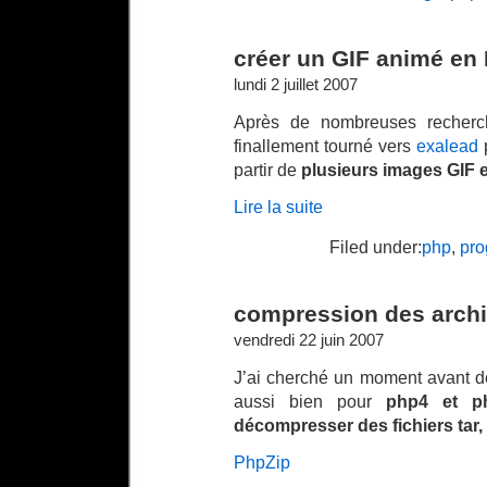
créer un GIF animé en
lundi 2 juillet 2007
Après de nombreuses recherch
finallement tourné vers
exalead
partir de
plusieurs images GIF 
Lire la suite
Filed under:
php
,
pro
compression des archiv
vendredi 22 juin 2007
J’ai cherché un moment avant de 
aussi bien pour
php4 et p
décompresser des fichiers tar, ta
PhpZip