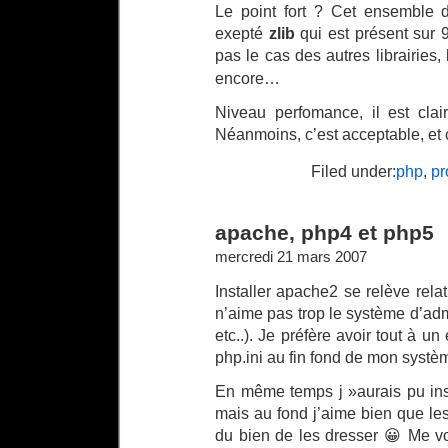
Le point fort ? Cet ensemble
exepté
zlib
qui est présent sur
pas le cas des autres librairies
encore…
Niveau perfomance, il est clai
Néanmoins, c’est acceptable, et 
Filed under:
php
,
pr
apache, php4 et php5
mercredi 21 mars 2007
Installer apache2 se relève rel
n’aime pas trop le système d’admi
etc..). Je préfère avoir tout à un
php.ini au fin fond de mon systèm
En même temps j »aurais pu ins
mais au fond j’aime bien que le
du bien de les dresser 😀 Me v