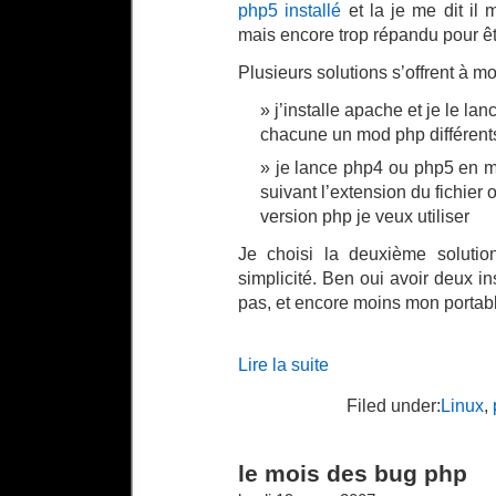
php5 installé
et la je me dit il 
mais encore trop répandu pour êt
Plusieurs solutions s’offrent à moi
j’installe apache et je le lan
chacune un mod php différent
je lance php4 ou php5 en m
suivant l’extension du fichier 
version php je veux utiliser
Je choisi la deuxième soluti
simplicité. Ben oui avoir deux i
pas, et encore moins mon portab
Lire la suite
Filed under:
Linux
,
le mois des bug php