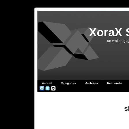
XoraX 
un vrai blog 
Accueil
Catégories
Archives
Recherche
s