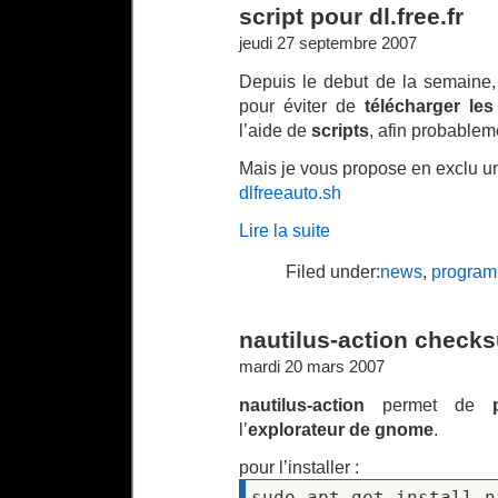
script pour dl.free.fr
jeudi 27 septembre 2007
Depuis le debut de la semaine
pour éviter de
télécharger les
l’aide de
scripts
, afin probableme
Mais je vous propose en exclu 
dlfreeauto.sh
Lire la suite
Filed under:
news
,
program
nautilus-action chec
mardi 20 mars 2007
nautilus-action
permet de
l’
explorateur de gnome
.
pour l’installer :
sudo apt-get install n