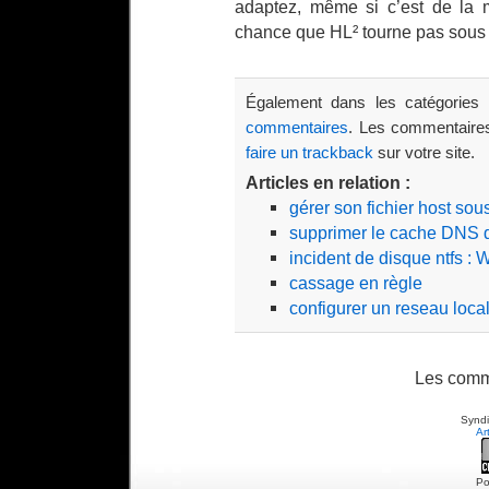
adaptez, même si c’est de la
chance que HL² tourne pas sous 
Également dans les catégories
commentaires
. Les commentaires
faire un trackback
sur votre site.
Articles en relation :
gérer son fichier host so
supprimer le cache DNS 
incident de disque ntfs :
cassage en règle
configurer un reseau loc
Les comm
Syndi
Ar
Po