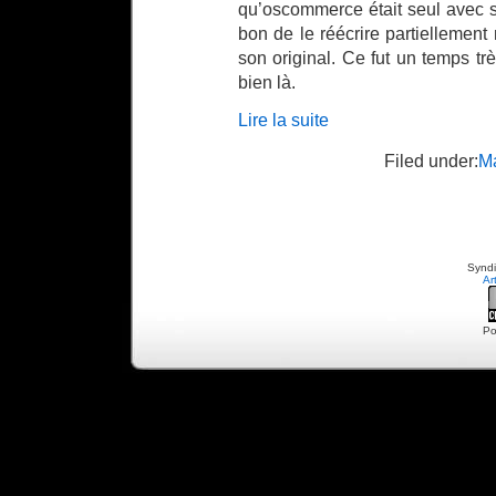
qu’oscommerce était seul avec so
bon de le réécrire partiellement
son original. Ce fut un temps tr
bien là.
Lire la suite
Filed under:
M
Syndi
Ar
Po