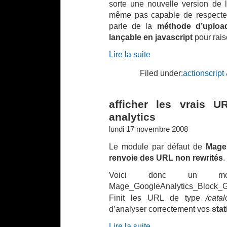
sorte une nouvelle version de le
même pas capable de respecter 
parle de la
méthode d’upload
lançable en javascript
pour rai
Lire la suite
Filed under:
actionscript
afficher les vrais 
analytics
lundi 17 novembre 2008
Le module par défaut de
Magen
renvoie des URL non rewrités
.
Voici donc un mod
Mage_GoogleAnalytics_Block_Ga,
Finit les URL de type
/cata
d’analyser correctement vos
stat
Lire la suite