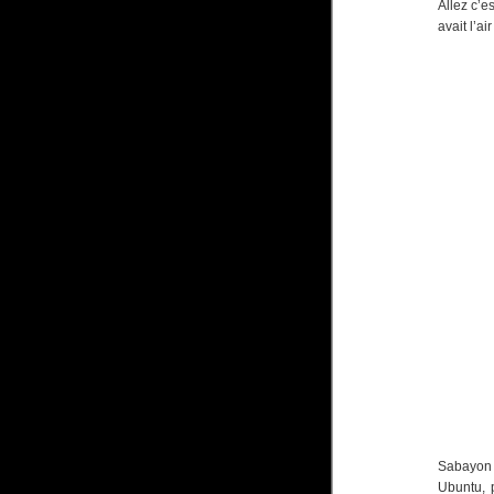
Allez c’es
avait l’ai
Sabayon 
Ubuntu, 