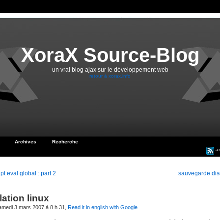
XoraX Source-Blog
un vrai blog ajax sur le développement web
retour à xorax.info
Archives
Recherche
ar
pt eval global : part 2
sauvegarde dis
lation linux
samedi 3 mars 2007 à 8 h 31,
Read it in english with Google