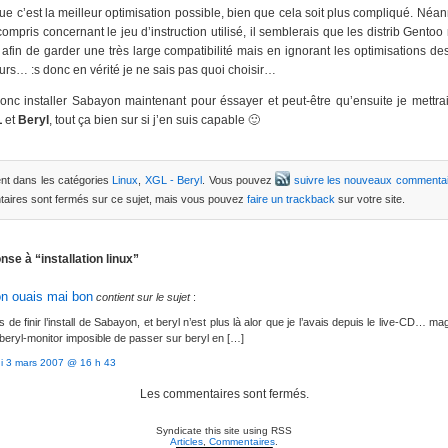
e c’est la meilleur optimisation possible, bien que cela soit plus compliqué. Néan
compris concernant le jeu d’instruction utilisé, il semblerais que les distrib Gentoo n
afin de garder une très large compatibilité mais en ignorant les optimisations de
rs… :s donc en vérité je ne sais pas quoi choisir…
donc installer Sabayon maintenant pour éssayer et peut-être qu’ensuite je mettra
L
et
Beryl
, tout ça bien sur si j’en suis capable 🙂
nt dans les catégories
Linux
,
XGL - Beryl
. Vous pouvez
suivre les nouveaux commenta
aires sont fermés sur ce sujet, mais vous pouvez
faire un trackback
sur votre site.
se à “installation linux”
n ouais mai bon
contient sur le sujet
:
s de finir l’install de Sabayon, et beryl n’est plus là alor que je l’avais depuis le live-CD… mag
 beryl-monitor imposible de passer sur beryl en […]
i 3 mars 2007 @ 16 h 43
Les commentaires sont fermés.
Syndicate this site using RSS
Articles
,
Commentaires
.