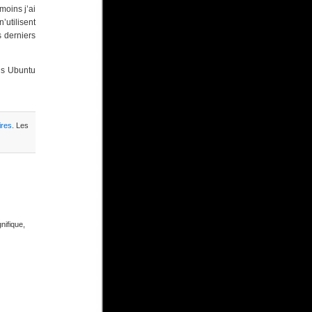
moins j’ai
’utilisent
s derniers
is Ubuntu
ires
. Les
nifique,