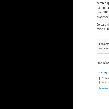
semble qu
pas tout 
que i386 
processeu
Je vais 
avec
XG
Égaleme
comment
Une répon
sabayo
[…] vien
je lance
le samed