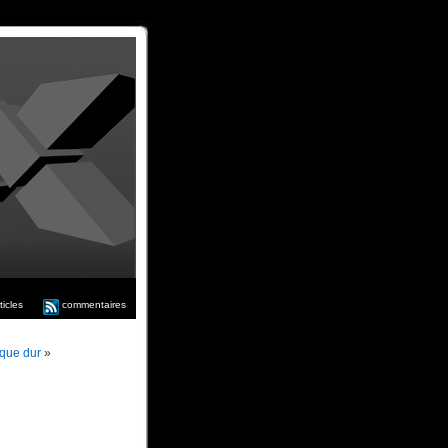
ticles
commentaires
que dur
»