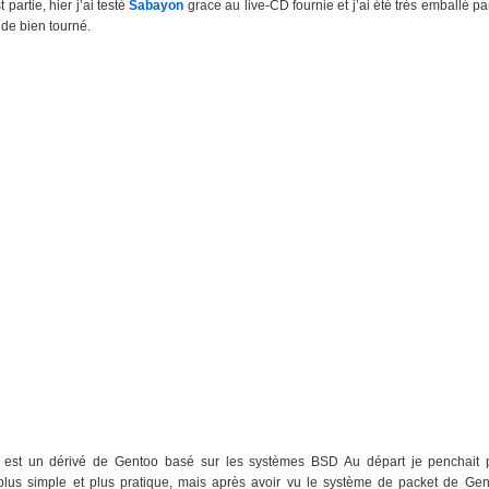
t partie, hier j’ai testé
Sabayon
grace au live-CD fournie et j’ai été très emballé p
r de bien tourné.
est un dérivé de Gentoo basé sur les systèmes BSD Au départ je penchait 
plus simple et plus pratique, mais après avoir vu le système de packet de Gen