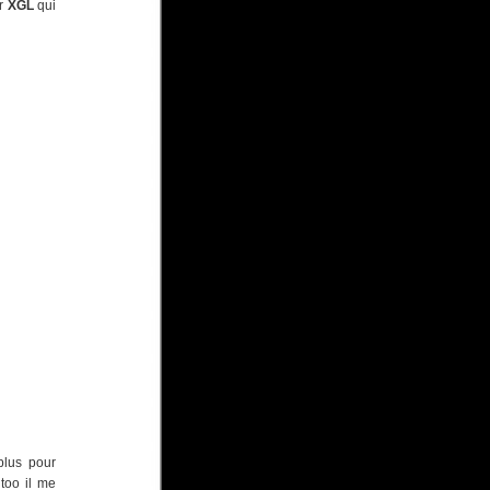
ar
XGL
qui
plus pour
too il me