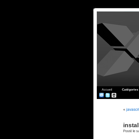
Accueil
Catégories
«
javascri
instal
Posté le 