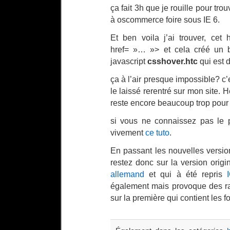
ça fait 3h que je rouille pour tr
à oscommerce foire sous IE 6.
Et ben voila j’ai trouver, cet
href= »… »> et cela créé un bu
javascript
csshover.htc
qui est 
ça à l’air presque impossible? c’e
le laissé rerentré sur mon site. 
reste encore beaucoup trop pour
si vous ne connaissez pas le 
vivement
ce tuto
.
En passant les nouvelles versi
restez donc sur la version orig
allemand
et qui à été repris
également mais provoque des ra
sur la première qui contient les f