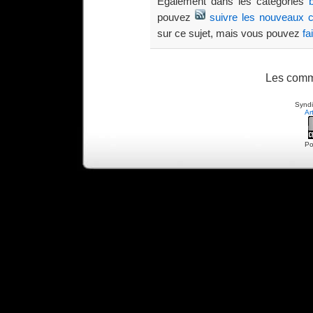
Également dans les catégories
pouvez
suivre les nouveaux 
sur ce sujet, mais vous pouvez
fa
Les comm
Syndi
Ar
Po