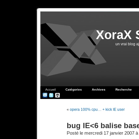
XoraX 
un vrai blog 
Accueil
Catégories
Archives
Recherche
«
opera 100% cpu… + kick IE user
bug IE<6 balise ba
Posté le mercredi 17 janvier 2007 à