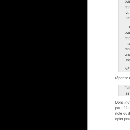
bu
cp
ici
l’i
— c
bu
cp
im
mo
une
un
Mê
réponse 
J’a
les
Donc inut
par défau
noté qu’i
opter po