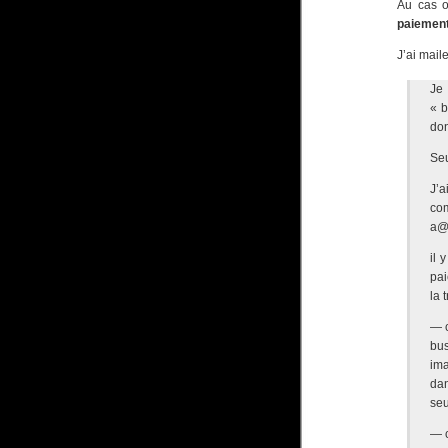
Au cas o
paiemen
J’ai mail
Je 
« b
don
Seu
J’a
co
a@m
il 
pai
la 
— c
bu
im
dan
seu
— c