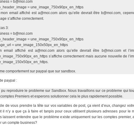
siness = b@moi.com
p_header_image = une_image_750x90px_en_https
, mon email affiché est a@moi.com alors qu’elle devrait être b@moi.com, cepen
mage s’affiche correctement.
as 3:
siness = b@moi.com
p_header_image = une_image_750x90px_en_https
age_url = une_image_150x50px_en_https
n email affiché est a@moi.com alors qu’elle devrait être b@moi.com et l’i
_image_750x90px_en_https s’affiche correctement mais aucune nouvelle de l’i
e_image_150x50px_en_https.
me comportement sur paypal que sur sandbox.
de paypal :
i pu reproduire le probleme sur Sandbox. Nous travaillons sur ce probleme qui to
 comptes Premiers et esperons solutionner cela le plus rapidement possible.
ile de vous prendre la tête sur vos variables de post, ça vient d’eux, changez vot
t il n’y a que ça à faire et tanpis pour ceux utilisent plusieurs adresses pour le
ls laissent entendre que le problème existe uniquement sur les comptes premier, 
ur un compte business?