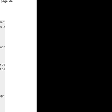
a
page de
ment
s la
 mon
e de
t de
ypal