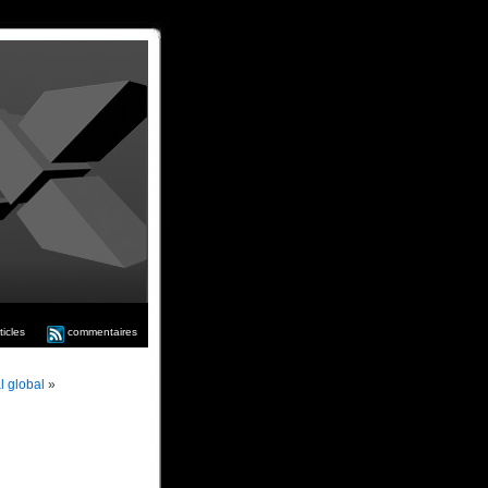
ticles
commentaires
l global
»