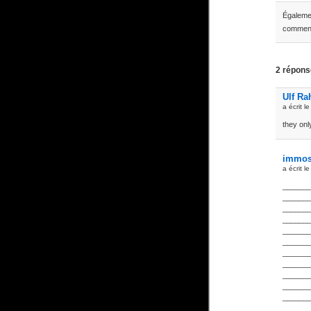
Égalem
comment
2 répons
Ulf Ra
a écrit l
they onl
immos
a écrit l
______
______
______
______
______
______
______
______
______
______
______
______