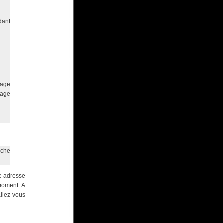
dant
mage
mage
uche
re adresse
 moment. A
allez vous