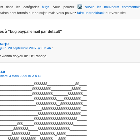
ent dans les catégories
bugs
. Vous pouvez
suivre les nouveaux commentair
aires sont fermés sur ce sujet, mais vous pouvez
faire un trackback
sur votre site.
es à “bug paypal email par default”
harjo
e
jeudi 20 septembre 2007 @ 3 h 46
:
y wanna do you dir. Ulf Raharjo.
se
e
mardi 3 mars 2009 @ 2 h 48
:
___________________$$$$$$$_______________$$____
__________________$$$$$$$$$$___________$$$$$___
__________________$$$$$$$$$$$________$$$$$$$$__
___________________$$$$$$$$$$$$____$$$$$$$$$___
____________________$$$$$$$$$$$__$$$$$$$$$$$$__
_______________________$$$$$$$$$$$$$$$$$$$$$___
_____________________$$$$$$$$$$$$$$$$$$$$$$$___
___________________$$$$$$$$$$$$$$$$$$$$$$$_____
__________$$$______$$$$$$$$$$$$$$$$$$$$$_______
________$$$$$$$$_____$$$$$$$$$$$$$$$$$_________
_______$$$$$$$$$$_____$$$$$$$$_$$$$$___________
_____$$$$$$_$$$$$$$$__$$$$$$$___$$$$___________