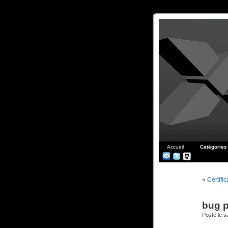
Accueil
Catégories
«
Certific
bug p
Posté le 