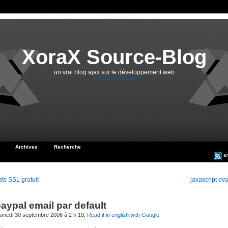
XoraX Source-Blog
un vrai blog ajax sur le développement web
retour à xorax.info
Archives
Recherche
ar
ats SSL gratuit
javascript eva
aypal email par default
samedi 30 septembre 2006 à 2 h 10,
Read it in english with Google