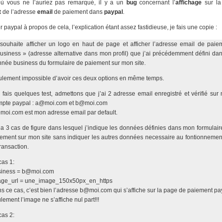
ù vous ne l’auriez pas remarqué, il y a un
bug
concernant l’
affichage
sur l
t
de l’adresse
email
de paiement dans
paypal
.
er paypal à propos de cela, l’explication étant assez fastidieuse, je fais une copie :
souhaite afficher un logo en haut de page et afficher l’adresse email de paie
usiness » (adresse alternative dans mon profil) que j’ai précédemment défini dan
née business du formulaire de paiement sur mon site.
lement impossible d’avoir ces deux options en même temps.
i fais quelques test, admettons que j’ai 2 adresse email enregistré et vérifié sur
mpte paypal : a@moi.com et b@moi.com
oi.com est mon adresse email par default.
y a 3 cas de figure dans lesquel j’indique les données définies dans mon formulair
ement sur mon site sans indiquer les autres données necessaire au fontionnemen
transaction.
as 1:
siness = b@moi.com
age_url = une_image_150x50px_en_https
s ce cas, c’est bien l’adresse b@moi.com qui s’affiche sur la page de paiement pa
lement l’image ne s’affiche nul part!!!
as 2: