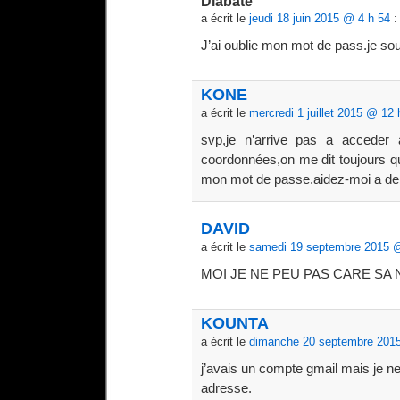
Diabate
a écrit le
jeudi 18 juin 2015 @ 4 h 54
:
J’ai oublie mon mot de pass.je sou
KONE
a écrit le
mercredi 1 juillet 2015 @ 12 
svp,je n’arrive pas a accede
coordonnées,on me dit toujours q
mon mot de passe.aidez-moi a deb
DAVID
a écrit le
samedi 19 septembre 2015 @
MOI JE NE PEU PAS CARE SA 
KOUNTA
a écrit le
dimanche 20 septembre 201
j’avais un compte gmail mais je 
adresse.