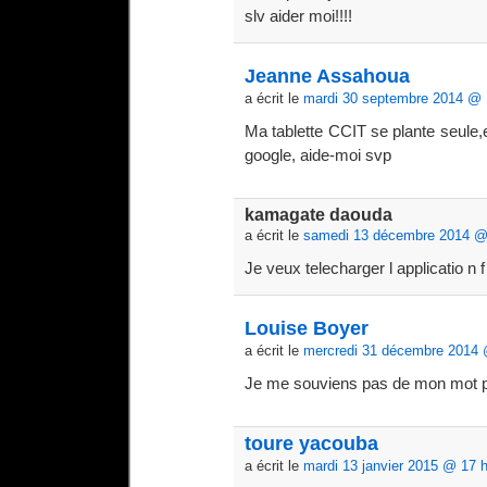
slv aider moi!!!!
Jeanne Assahoua
a écrit le
mardi 30 septembre 2014 @ 
Ma tablette CCIT se plante seule,
google, aide-moi svp
kamagate daouda
a écrit le
samedi 13 décembre 2014 @
Je veux telecharger l applicatio n 
Louise Boyer
a écrit le
mercredi 31 décembre 2014 
Je me souviens pas de mon mot 
toure yacouba
a écrit le
mardi 13 janvier 2015 @ 17 