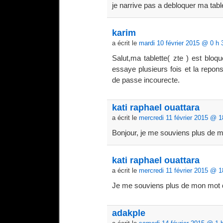
je narrive pas a debloquer ma tab
karim
a écrit le
mardi 10 février 2015 @ 0 h 
Salut,ma tablette( zte ) est blo
essaye plusieurs fois et la repon
de passe incourecte.
kati raphael ouattara
a écrit le
mercredi 11 février 2015 @ 1
Bonjour, je me souviens plus de 
kati raphael ouattara
a écrit le
mercredi 11 février 2015 @ 1
Je me souviens plus de mon mot 
adakple