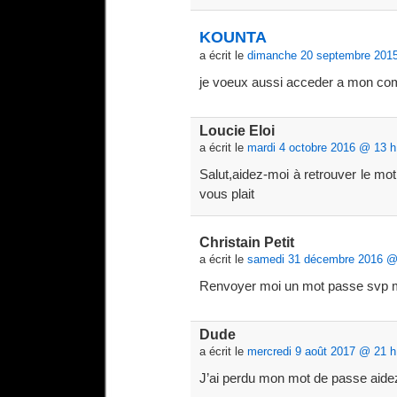
KOUNTA
a écrit le
dimanche 20 septembre 201
je voeux aussi acceder a mon co
Loucie Eloi
a écrit le
mardi 4 octobre 2016 @ 13 h
Salut,aidez-moi à retrouver le mo
vous plait
Christain Petit
a écrit le
samedi 31 décembre 2016 @
Renvoyer moi un mot passe svp 
Dude
a écrit le
mercredi 9 août 2017 @ 21 h
J’ai perdu mon mot de passe aide