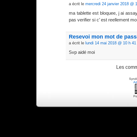
a écrit le
mercredi 24 janvier 2018 @ 
ma tablette est bloquee, j ai assa
pas verifier si c’ est reellement mo
Resevoi mon mot de pass
a écrit le
lundi 14 mai 2018 @ 10 h 41
Svp aidé moi
Les comm
Syndi
Ar
Po