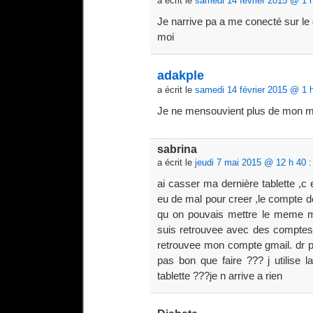
a écrit le
samedi 14 février 2015 @ 1 
Je narrive pa a me conecté sur le 
moi
adakple
a écrit le
samedi 14 février 2015 @ 1 
Je ne mensouvient plus de mon m
sabrina
a écrit le
jeudi 7 mai 2015 @ 12 h 40
:
ai casser ma dernière tablette ,c
eu de mal pour creer ,le compte de
qu on pouvais mettre le meme m
suis retrouvee avec des comptes b
retrouvee mon compte gmail. dr plu
pas bon que faire ??? j utilise 
tablette ???je n arrive a rien