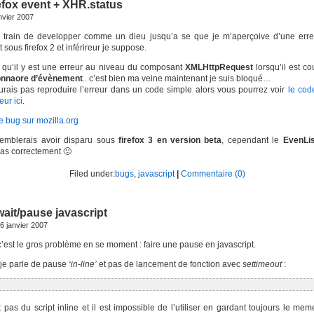
refox event + XHR.status
anvier 2007
en train de developper comme un dieu jusqu’a se que je m’aperçoive d’une erre
 sous firefox 2 et inférireur je suppose.
e qu’il y est une erreur au niveau du composant
XMLHttpRequest
lorsqu’il est c
onnaore d’évènement
.. c’est bien ma veine maintenant je suis bloqué…
urais pas reproduire l’erreur dans un code simple alors vous pourrez voir
le cod
eur ici
.
e bug sur mozilla.org
 semblerais avoir disparu sous
firefox 3 en version beta
, cependant le
EvenLis
as correctement 🙁
Filed under:
bugs
,
javascript
|
Commentaire (0)
wait/pause javascript
6 janvier 2007
c’est le gros problème en se moment : faire une pause en javascript.
 je parle de pause
‘in-line’
et pas de lancement de fonction avec
settimeout
:
t pas du script inline et il est impossible de l’utiliser en gardant toujours le me