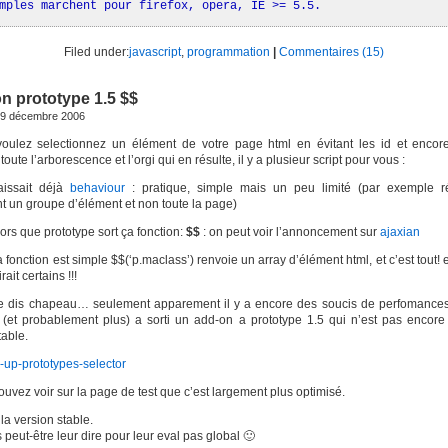
mples marchent pour firefox, opera, IE >= 5.5.
Filed under:
javascript
,
programmation
|
Commentaires (15)
on prototype 1.5 $$
29 décembre 2006
voulez selectionnez un élément de votre page html en évitant les id et encor
toute l’arborescence et l’orgi qui en résulte, il y a plusieur script pour vous :
issait déjà
behaviour
: pratique, simple mais un peu limité (par exemple r
 un groupe d’élément et non toute la page)
alors que prototype sort ça fonction:
$$
: on peut voir l’annoncement sur
ajaxian
a fonction est simple $$(‘p.maclass’) renvoie un array d’élément html, et c’est tout! 
ait certains !!!
 je dis chapeau… seulement apparement il y a encore des soucis de perfomances
 (et probablement plus) a sorti un add-on a prototype 1.5 qui n’est pas encore 
table.
-up-prototypes-selector
ouvez voir sur la page de test que c’est largement plus optimisé.
la version stable.
s peut-être leur dire pour leur eval pas global 🙂