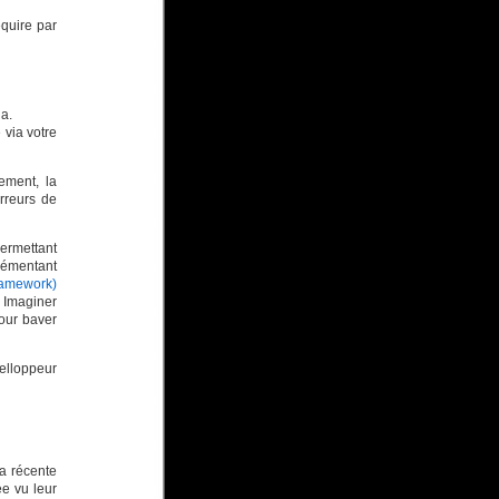
equire par
 a.
 via votre
ement, la
erreurs de
ermettant
lémentant
ramework)
 Imaginer
ur baver
elloppeur
la récente
ee vu leur