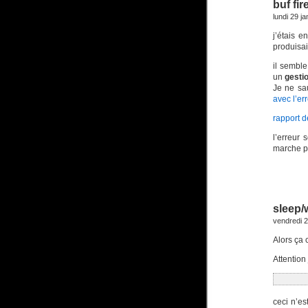
buf fi
lundi 29 j
j’étais 
produisait
il sembl
un
gesti
Je ne sa
avec l’err
rapport d
l’erreur
marche p
sleep/
vendredi 2
Alors ça 
Attention
ceci n’es