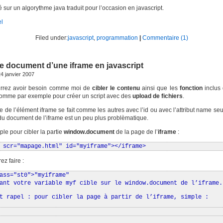
sé sur un algorythme java traduit pour l’occasion en javascript.
el
Filed under:
javascript
,
programmation
|
Commentaire (1)
 le document d’une iframe en javascript
4 janvier 2007
rrez avoir besoin comme moi de
cibler le contenu
ainsi que les
fonction
inclus
comme par exemple pour créer un script avec des
upload de fichiers
.
e de l’élément iframe se fait comme les autres avec l’id ou avec l’attribut name se
u document de l’iframe est un peu plus problèmatique.
le pour cibler la partie
window.document
de la page de l’
iframe
:
 scr="mapage.html" id="myiframe"></iframe>
ez faire :
ass="st0">"myiframe"
ant votre variable myf cible sur le window.document de l’iframe.
t rapel : pour cibler la page à partir de l’iframe, simple :