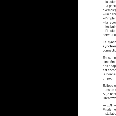
– la colo
– la gest
exemple)
– un déb
– l’impl
– la rec
– les bul
– l’implé
serveur (
La synch
synchron
connectio
En compl
l’implém
des adap
est enco
le bonhe
un peu.
Eclipse 
dans un 
Ai-je bes
Dreamweav
— EDIT 
Finaleme
installat