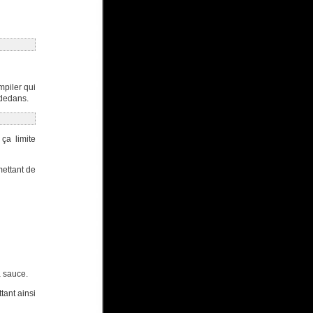
piler qui
 dedans.
ça limite
mettant de
a sauce.
tant ainsi