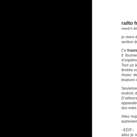
railto
mardi 5 d
je viens 
section 
Ce
fram
Il fourn
d’impléme
Tout ça à
fenètre 
Assez de
toujours 
Seulemen
endroit, 
D’ailleur
apparait
doc mais 
Allez hop
autrement
–EDIT–
allez je 