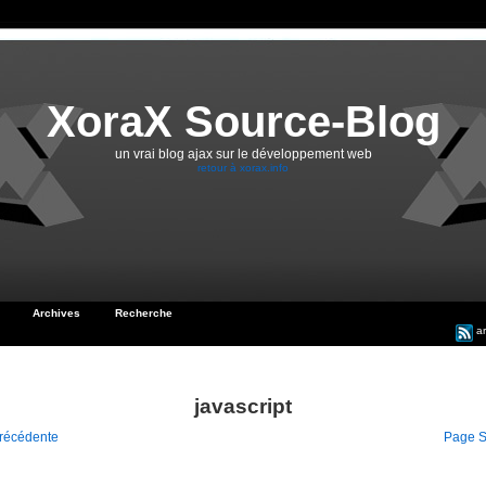
XoraX Source-Blog
un vrai blog ajax sur le développement web
retour à xorax.info
Archives
Recherche
ar
javascript
récédente
Page S