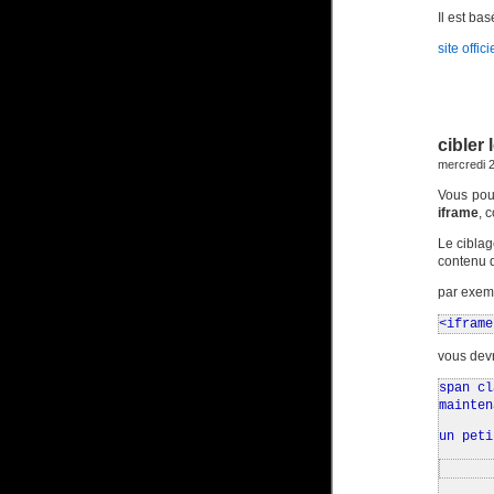
Il est ba
site offici
cibler
mercredi 2
Vous pou
iframe
, 
Le ciblag
contenu d
par exemp
<iframe
vous devr
span cl
mainten
un peti