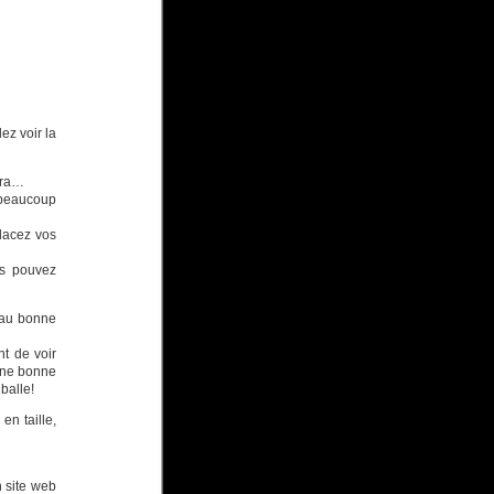
ez voir la
era…
beaucoup
placez vos
us pouvez
 au bonne
nt de voir
une bonne
balle!
en taille,
n site web