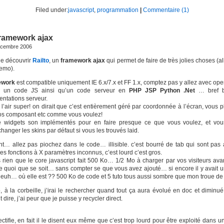
Filed under:
javascript
,
programmation
|
Commentaire (1)
 framework ajax
écembre 2006
de découvrir
Railto
, un
framework ajax
qui permet de faire de très jolies choses (all
demo).
ework
est compatible uniquement IE 6.x/7.x et FF 1.x, comptez pas y allez avec op
ie un code JS ainsi qu’un code serveur en
PHP
JSP
Python
.Net
… bref 
ntations serveur.
 l’air super! on dirait que c’est entièrement géré par coordonnée à l’écran, vous 
vos composant etc comme vous voulez!
 widgets son implémentés pour en faire presque ce que vous voulez, et vo
changer les skins par défaut si vous les trouvés laid.
t… allez pas piochez dans le code… illisible. c’est bourré de tab qui sont pas
des fonctions à X paramètres inconnus, c’est lourd c’est gros.
s rien que le core javascript fait 500 Ko… 1/2 Mo à charger par vos visiteurs ava
re quoi que se soit… sans compter se que vous avez ajouté… si encore il y avait 
euh… où elle est ?? 500 Ko de code et 5 tuto tous aussi sombre que mon troue de 
, à la corbeille, j’irai le rechercher quand tout ça aura évolué en doc et diminué 
 dire, j’ai peur que je puisse y recycler direct.
rectifie, en fait il le disent eux même que c’est trop lourd pour être exploité dans u