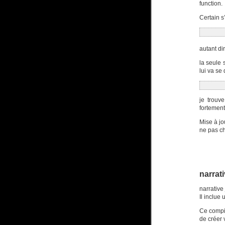
function.
Certain s
autant di
la seule 
lui va se
je trouv
fortement 
Mise à jo
ne pas ch
narrati
narrative
Il inclue
Ce compil
de créer