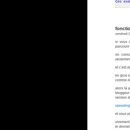
Ces exe
foncti
vendredi 
si vous 
parcourir 
on conna
seulement
et c’est 
en gros l
comme dir
alors là
bloggeur
version s
speeding
et vous p
vivement 
je devrai