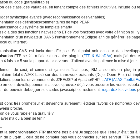
ration du code (paramètrable)
ion des class, des variables, en tenant compte des fichiers inclut (via include ou r
ugger syntaxique avancé (avec reconnaissance des variables)
émentaion des définitions/commentaires de type PEAR
onnaissance du système de template smarty
les d’aides des fonctions natives php ET de vos fonctions avec votre définition si il y
mentaion d’un navigateur DANS l’envirronnement Eclipse afin de générer les page
local ou internet)
ronisation CVS est inclu dans Eclipse. Seul point noir en cour de devellopp
isation FTP
se fait à l’aide d’un autre plug-in (
FTP & WebDAV
) mais j’ai des 
n 4 fois sur 5 sur la plupart des serveurs.. J’attend avec impatience la mise à jour.
ément de ceci, et comme si ça ne suffisait pas, IBM a soumis un plug-in p
entaion total d’AJAX basé sur des framework existants (Dojo, Open Rico) et imp
tations pour les environnements J2EE/JSP et Apache/PHP: L’
ATF (AJAX Toolkit F
re en cour develloppement mais vous pouvez déjà vous procurer les versions beta.
ur de pouvoir débugger ses codes javascript correctement,
regardez les vidéos
po
est donc très prometteur et deviendra surement l’éditeur favoris de nombreux dev
avenir proche.
ion de vous rapeler sa gratuité ?
er n’a qu’a bien se tenir.
—
nt la
synchronisation FTP marche
très bien! Je suppose que l’erreur était du à 
ion du plug-in… cela dit ne compter pas vous connecter sur les serveur FTP de fr