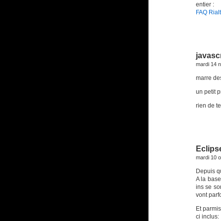
entier :
FAQ Rial
javasc
mardi 14 
marre des 
un petit 
rien de t
Eclips
mardi 10 
Depuis qu
A la base
ins se so
vont parf
Et parmis
ci inclus: