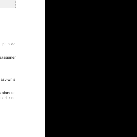
e plus de
éassigner
easy-write
 alors un
sortie en