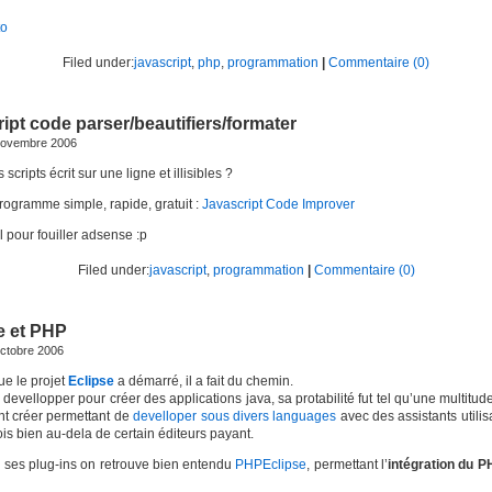
to
Filed under:
javascript
,
php
,
programmation
|
Commentaire (0)
ript code parser/beautifiers/formater
novembre 2006
scripts écrit sur une ligne et illisibles ?
programme simple, rapide, gratuit :
Javascript Code Improver
el pour fouiller adsense :p
Filed under:
javascript
,
programmation
|
Commentaire (0)
e et PHP
octobre 2006
e le projet
Eclipse
a démarré, il a fait du chemin.
 devellopper pour créer des applications java, sa protabilité fut tel qu’une multitud
nt créer permettant de
develloper sous divers languages
avec des assistants utilis
ois bien au-dela de certain éditeurs payant.
 ses plug-ins on retrouve bien entendu
PHPEclipse
, permettant l’
intégration du P