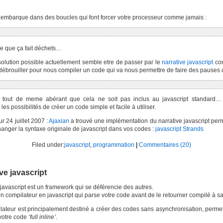
’embarque dans des boucles qui font forcer votre processeur comme jamais :
re que ça fait déchets…
solution possible actuellement semble etre de passer par le
narrative javascript
com
 débrouiller pour nous compiler un code qui va nous permettre de faire des pauses
e tout de meme abérant que cela ne soit pas inclus au javascript standard… 
les possibilités de créer un code simple et facile à utiliser.
ur 24 juillet 2007 :
Ajaxian
a trouvé une implémentation du narrative javascript per
anger la syntaxe originale de javascript dans vos codes :
javascript Strands
Filed under:
javascript
,
programmation
|
Commentaires (20)
ve javascript
 javascript est un framework qui se déférencie des autres.
 un compilateur en javascript qui parse votre code avant de le retourner compilé à s
ateur est principalement destiné a créer des codes sans asynchronisation, permet
 votre code
‘full inline’
.