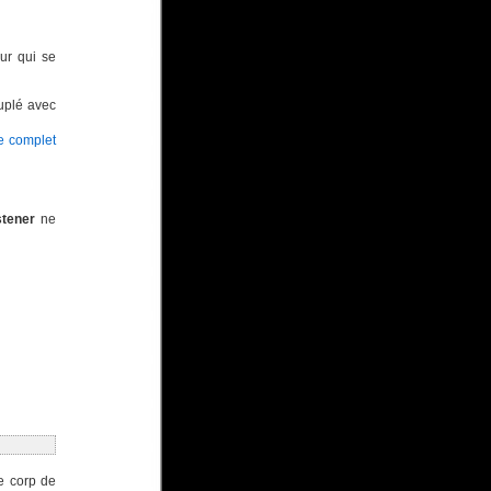
ur qui se
ouplé avec
e complet
tener
ne
me corp de