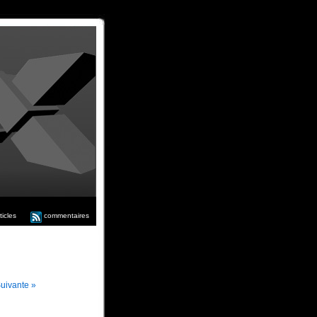
ticles
commentaires
uivante »