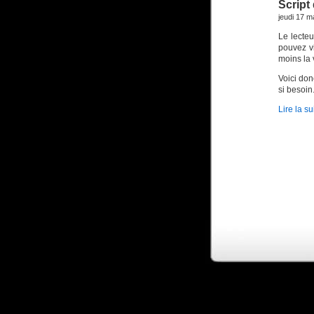
Script
jeudi 17 m
Le lecte
pouvez v
moins la 
Voici don
si besoin.
Lire la su