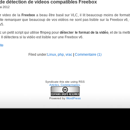
 de détection de videos compatibles Freebox
ai 2012
ur video de la
Freebox
a beau être basé sur VLC, il lit beaucoup moins de format
ite remarquer que beaucoup de vos vidéos ne sont pas lisible sur la Freebox v6, 
v5.
c un petit script qui utilise ffmpeg pour
détecter le format de la vidéo
, et de la met
 Il détectera si la vidéo est lisible sur une Freebox v6.
ite
Filed under:
Linux
,
php
,
vrac
|
Commentaire (1)
Syndicate this site using RSS
Articles
,
Commentaires
.
Powered by
WordPress