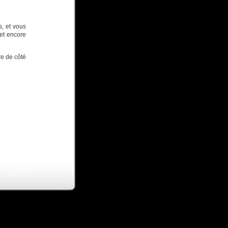
s, et vous
et encore
tre de côté