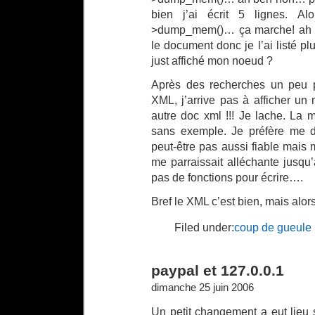
bien j’ai écrit 5 lignes. A
>dump_mem()… ça marche! ah 
le document donc je l’ai listé p
just affiché mon noeud ?
Après des recherches un peu 
XML, j’arrive pas à afficher un
autre doc xml !!! Je lache. La 
sans exemple. Je préfère me d
peut-être pas aussi fiable mais 
me parraissait alléchante jusqu
pas de fonctions pour écrire….
Bref le XML c’est bien, mais al
Filed under:
coup de gueule 
paypal et 127.0.0.1
dimanche 25 juin 2006
Un petit changement a eut lieu