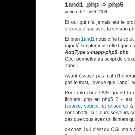
1and1 .php -> php5
vendredi 7 juillet 2006
Et oui qui n’a jamais eut le pro
s’execute pas avec la version ph
Et bien
1and1
nous offre la soluti
rajouté simplement cette ligne 
AddType x-mapp-php5 .php
Ceci permettra au script de s’ex
1and1.
Ayant éssayé pas mal d’héberg
pas le trust, j’avoue que 1and1 es
Pour info chez OVH quand la q
fichiers .php en php5 ? » est 
(
source
,
source
, et
re-source
à l
sont abattu sur leurs serveurs 
dès que vous avez un fichiers qui
ok chez 1&1 c’est du CGI, mais 