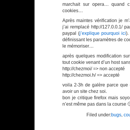
marchait sur opera… quand c’
cookies…
Après maintes vérification je m
j’ai remplacé http://127.0.0.1/ pa
paypal (
j’explique pourquoi ici
)
définissant les paramètres de cook
le mémoriser…
après quelques modification sur 
tout cookie venant d’un host sans
http://chezmoi/ => non accepté
http://chezmoi.h/ => accepté
voila 2-3h de galère parce que 
avoir un site chez soi.
bon je critique firefox mais soyo
n’est même pas dans la course 
Filed under:
bugs
,
cou