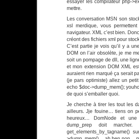
éssayer les compilateur php->e
mettre.
Les conversation MSN son stock
xsl merdique, vous permettent
navigateur. XML c’est bien. Donc 
créont des fichiers xml pour sto
C’est partie je vois qu’il y a un
DOM on l’air obsolète, je me 
soit un pompage de dll, une lign
et mon extension DOM XML est 
auraient rien marqué ça serait p
(je pars optimiste) allez un pet
echo $doc->dump_mem(); youhou j’
de quoi s’emballer quoi.
Je cherche à tirer les tout les 
ailleurs. Jje fouine… tiens on
heureux… DomNode et une c
dump_prep doit marcher.
get_elements_by_tagname() su
>dump_mem()… ah ben non… plan